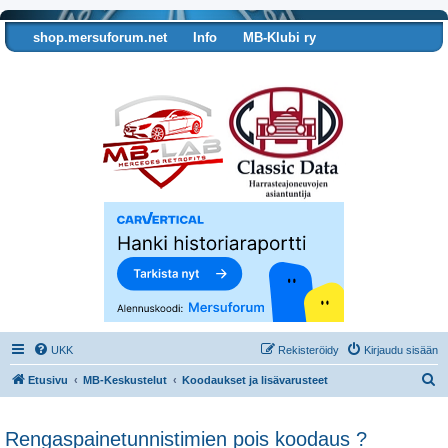
shop.mersuforum.net
Info
MB-Klubi ry
Tarkista autosi tiedot
UKK
Rekisteröidy
Kirjaudu sisään
E
Etusivu
MB-Keskustelut
Koodaukset ja lisävarusteet
t
s
Rengaspainetunnistimien pois koodaus ?