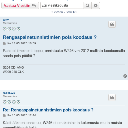
i
Etsi
Tarkennettu hak
Vastaa Viestiin
2 viestiä • Sivu
1
/
1
tony
Mersumies
Rengaspainetunnistimien pois koodaus ?
V
Ke 13.05.2026 10:59
i
e
Paristot ilmeisesti loppu, onnistuuko W246 vm-2012 mallista koodaamalla
s
saada pois päältä ?
t
i
S204 CDI AMG
W209 240 CLK
racer123
Mersumies
Re: Rengaspainetunnistimien pois koodaus ?
V
Pe 15.05.2026 12:44
i
e
Käsittääkseni onnistuu, W246 ei omakohtaista kokemusta mutta muista
s
samanikäisistä kyllä