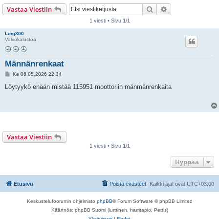
i
Etsi
Tarkennettu hak
Vastaa Viestiin
1 viesti • Sivu
1
/
1
lang300
Vakiokalustoa
Männänrenkaat
V
Ke 06.05.2026 22:34
i
e
Löytyykö enään mistää 115951 moottoriin mänmänrenkaita
s
t
i
Vastaa Viestiin
1 viesti • Sivu
1
/
1
Hyppää
Etusivu
Poista evästeet
Kaikki ajat ovat
UTC+03:00
Keskustelufoorumin ohjelmisto
phpBB
® Forum Software © phpBB Limited
Käännös: phpBB Suomi (lurttinen, harritapio, Pettis)
Yksityisyys
|
Ehdot