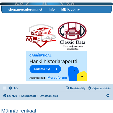
shop.mersuforum.net
Info
MB-Klubi ry
Tarkista autosi tiedot
UKK
Rekisteröidy
Kirjaudu sisään
E
Etusivu
Kauppatori
Ostetaan osia
t
s
Männänrenkaat