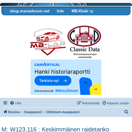
shop.mersuforum.net
Info
MB-Klubi ry
Tarkista autosi tiedot
UKK
Rekisteröidy
Kirjaudu sisään
E
Etusivu
Kauppatori
Oldtimers-kauppatori
t
s
M: W123,116 : Keskimmäinen raidetanko