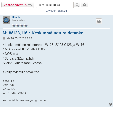
i
Etsi
Tarkennettu hak
Vastaa Viestiin
1 viesti • Sivu
1
/
1
illinois
Mersumies
M: W123,116 : Keskimmäinen raidetanko
V
Ma 18.05.2026 22:22
i
e
* keskimmäinen raidetanko : W123, S123,C123 ja W116
s
* MB original # 123 460 1505
t
i
* NOS-osa
* 30 € sisältäen rahdin
Sijainti: Mustasaari/ Vaasa
Yksityisviestillä tavoittaa.
S210 `R4
S211 `V6
W124 `R5
W124 `V8 (T2758 )
You go full throttle - or you go home.