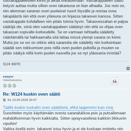
vastakappaleeseen kiinni ja alkaa tihkaisemaan. Vastakappaleen säätö
t
i
tietysti auttaa mutta silloin oven takareuna on liian alhaalla. Jos noin on,
niin alemman saranan oven puoleiset ruuvit löysälle ja nostaa ovea
takapäästä niin että oven yläreuna on linjassa takaoven kanssa. Sitten
vastakappale kohdalleen niin pitäis toimia hyvin. Takaovessahan ei paljoa
säätöjä ole, siinä olen vastakappaleen säätänyt niin että se ohjaa oven
takaosan sopivalle korkeudelle. Se on varmaan tehtaalla säädetty
vääntämällä tai hakkaamalla sitä lattaa missä ylempi sarana on kiinni.
Mutta jos se ovi on orkkis eikä saranoita ole säädelty niin korkeintaan
säädät sen roikkumisen pois niillä oven puolen pulteilla ja muuten se
pitäis säätyä niillä korin puolen ruuveilla jos se nyt yläosasta irvistää?
S124 300TE
sawyer
Vakiokalustoa
Re: W124 kuskin oven säätö
V
Ke 13.05.2026 20:57
i
e
Täällä itsekin tuskailin oven säädöistä, ehkä laajemmin kuin sinä.
s
Suosittelen myös käyttämään ovesta saranalukkoa pois ja putsailemaan
t
i
mahdollisimman hyvin kaikkialta. Sitten sprayvaseliinia kaikkiin liikkuviin
vipuihin!
Vaikka itsellä esim. takaovet istuu hyvin ja ei ole koskaan irroitettu niin