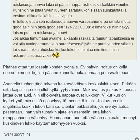
roiskesuojamuovin takia ei pääse näppärästi käsiksi kaikkiin vipuihin.
Kuitenkin ne pitää vivun juureen saranalukon sisään suihkauttaa ja
eestaas nitkutella käsin niitä vipuja.
EI tullut otettua sen roiskesuojamuovin varaosanumeroa omista mutta
googlasin niin pistä googleen "124 723 03 08" esimerkiksi niin näkyy
toisen puolen roiskesuojamuovi.
Jos alkaa tuntumaan avaimella kääntö raskaalta (minun tapauksessa ei
voi olla avainpatruuna kun puran/pesen/öljyän ne parin vuoden välein)
tai saranalukko ahdistaa keskuslukon toimintaa niin tiedät mitä
askarrella seuraavaksi
Pitänee ottaa tuo jossain kohden työnalle. Ovipahvin irroitus on kyllä
nopea toimenpide, niin pääsee kunnolla aukaisemaan ja rasvailemaan.
Asentelin tuohon tänä talvena kaukosäätöisen keskuslukituksen. Pitkään
siitä kaipailin ja olen ollut kyllä tyytyväinen. Mukava, jos joskus kiireessä
jättää ovet auki, niin ulko-ovelta nappaa ovet lukkoon. Vilkut kun on
kytkettynä, niin ei jää epäselvyyttä meneekö kiinni. Joskus on ollut
ongelmaa kuskin lukon kanssa. Etenkin pakkasella, jos erehtyi autoa
pesemään. Ihan vain tuotakin ajatellen asentelin, että lukon
rumppaaminen vähentyy. Huomaahan tuon, että vähän nahkeaksi mennyt
kuskinoven lukko käyttämättömyyden vuoksi.
-W124 300DT -91