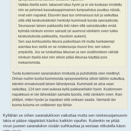
Vaikka itsellä esim. takaovet istuu hyvin ja ei ole koskaan irroitettu
niin se pehmeä kassakaappimainen tumpsahdus puuttuu näistä,
ovat vain napakat. Etuoviin taas tuo ominaisuus tuli ja vaikuttaa
siltä että keskuslukkokin herkistyi kummasti tuosta operaatiosta.
Seuraavan talven pakkasilla toki näen että sairastavatko enää
kylmää niinkuin ennen sairasti (ei auennut vänkärin oven lukko
keskuslukosta pakkasilla, muulloin aukeni).
Sen saa kohtuudella ikkuna paikoillaan irti mutta hankalempi
asentaa kun siellä on se roiskesuoja-muovi tmv. sen lukon
ympärillä. Jos se luiskahtaa ikkunan ja sen sisätiivisteen välistä
niinkuin itsellä kävi niin silloin pitää ikkunaa käyttää pois
mekanismista.
Tuota kuskinoven saranalukon irroitusta ja puhdistista olen miettinyt.
Onhan nuihin tuollut tuommoista sprayvaseliinia silloin tällöin suikuttua,
etenkin ennakoivasti talven lähestyessä. Kummasti se aina vaan
vaikuttaa. 124:sen ovet aukeaa kyllä pakkasellakin hyvin. Kuskinoven
napakkuus ei ole läheskään samalla tasolla, mitä vänkärin oven. Ihan
yllätyin, miten hyvän ja napakan siitä voikaan saada. Varmasti iän
tuoma kuluma on osittainen syy tähän.
Kyllähän se siihen saranalukkoon vaikuttaa mutta sen roiskesuojamuovin
takia ei pääse näppärästi käsiksi kaikkiin vipuihin. Kuitenkin ne pitää
vivun juureen saranalukon sisään suihkauttaa ja eestaas nitkutella käsin