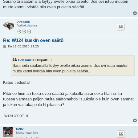
e
Saranoita säätämällä löytyy ovelle oikea asento. Jos ovi istuu muuten
s
mutta karmi irvistää niin oven puolelta säätöä..
t
i
Arska55
Vakiokalustoa
Re: W124 kuskin oven säätö
V
Ke 13.05.2026 13:25
i
e
s
Pensam111
kirjoitti:
↑
t
i
Saranoita säätämällä löytyy ovelle oikea asento. Jos ovi istuu muuten
mutta karmi irvistää niin oven puolelta säätöä..
Kiitos tiedosta!
Pitänee hieman tuota ovea säätää ja kokeilla paraneeko tilanne. Ei
tuossa varmaan paljon muita säätömahdollisuuksia ole kuin oven saranat
ja lukon vastakappale B-pilarissa?
-W124 300DT -91
S202
Mersumaanikko