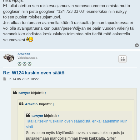
niitä vipuja.
EI tullut otettua sen roiskesuojamuovin varaosanumeroa omista mutta
googlasin niin pistä googleen "124 723 03 08" esimerkiksi niin näkyy
toisen puolen roiskesuojamuovi.
Jos alkaa tuntumaan avaimella kääntö raskaalta (minun tapauksessa ei
voi olla avainpatruuna kun puran/pesen/öljyän ne parin vuoden välein) tai
saranalukko ahdistaa keskuslukon toimintaa niin tiedät mitä askarrella
seuraavaksi
Arska55
Vakiokalustoa
Re: W124 kuskin oven säätö
V
To 14.05.2026 10:22
i
e
s
sawyer
kirjoitti:
↑
t
i
Arska55
kirjoitti:
↑
sawyer
kirjoitti:
↑
Täällä itsekin tuskailin oven säädöistä, ehkä laajemmin kuin
sinä.
Suosittelen myös käyttämään ovesta saranalukkoa pois ja
putsailemaan mahdollisimman hyvin kaikkialta. Sitten