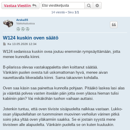
i
Etsi
Tarkennettu hak
Vastaa Viestiin
14 viestiä • Sivu
1
/
1
Arska55
Vakiokalustoa
W124 kuskin oven säätö
V
Ke 13.05.2026 12:34
i
e
W124 sedanissa kuskin ovea joutuu enemmän rympsäyttämään, jotta
s
menee kunnolla kiinni.
t
i
B-pilarissa olevaa vastakappaletta olen koittanut säätää.
Vänkärin puolen ovesta tuli uskomattoman hyvä, menee aivan
naurettavalla liikeradalla kiinni. Sama takaovien kohdalla.
Oven saa käsin saa painettua kunnolla pohjaan. Pitääkö laskea lasi alas
ja vääntää polvea vasten itseään päin jotta oven yläosa hieman tulisi
kabiiniin päin? Vai mikäköhän tuohon vaihaan auttaisi.
Jotenkin tuntuu, että oven tiiviste sisäpuolelta nalkkaa vastaan. Lukko-
osan yläpuolellahan on tuommoinen muovinen verhoilun värinen pitkä
soiro joka yltää oven yläkarmiin saakka. Se ei jostain syystä mene
tiivisteen alle alapuolelta. Vänkärin puolella se on kuten kuuluukin.