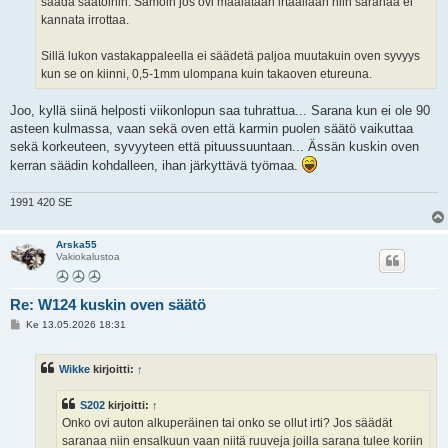
saada säätöihin. Samoin jos ovi maalataan irtaallaan niin saranaa ei
kannata irrottaa.
Sillä lukon vastakappaleella ei säädetä paljoa muutakuin oven syvyys
kun se on kiinni, 0,5-1mm ulompana kuin takaoven etureuna.
Joo, kyllä siinä helposti viikonlopun saa tuhrattua... Sarana kun ei ole 90
asteen kulmassa, vaan sekä oven että karmin puolen säätö vaikuttaa
sekä korkeuteen, syvyyteen että pituussuuntaan... Ässän kuskin oven
kerran säädin kohdalleen, ihan järkyttävä työmaa.
1991 420 SE
Arska55
Vakiokalustoa
Re: W124 kuskin oven säätö
V
Ke 13.05.2026 18:31
i
e
s
Wikke
kirjoitti:
↑
t
i
S202
kirjoitti:
↑
Onko ovi auton alkuperäinen tai onko se ollut irti? Jos säädät
saranaa niin ensalkuun vaan niitä ruuveja joilla sarana tulee koriin