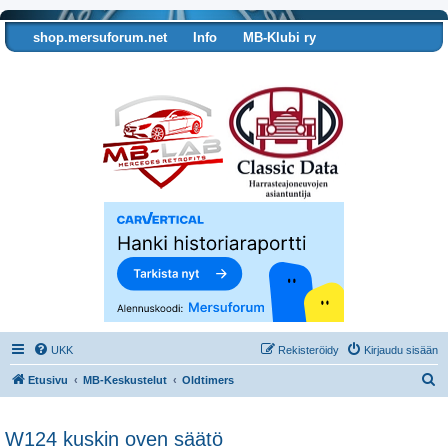
shop.mersuforum.net
Info
MB-Klubi ry
Tarkista autosi tiedot
UKK
Rekisteröidy
Kirjaudu sisään
E
Etusivu
MB-Keskustelut
Oldtimers
t
s
W124 kuskin oven säätö