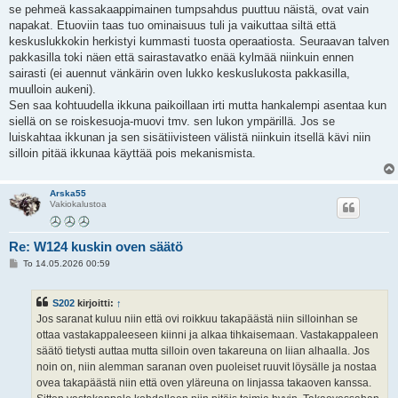
se pehmeä kassakaappimainen tumpsahdus puuttuu näistä, ovat vain
napakat. Etuoviin taas tuo ominaisuus tuli ja vaikuttaa siltä että
keskuslukkokin herkistyi kummasti tuosta operaatiosta. Seuraavan talven
pakkasilla toki näen että sairastavatko enää kylmää niinkuin ennen
sairasti (ei auennut vänkärin oven lukko keskuslukosta pakkasilla,
muulloin aukeni).
Sen saa kohtuudella ikkuna paikoillaan irti mutta hankalempi asentaa kun
siellä on se roiskesuoja-muovi tmv. sen lukon ympärillä. Jos se
luiskahtaa ikkunan ja sen sisätiivisteen välistä niinkuin itsellä kävi niin
silloin pitää ikkunaa käyttää pois mekanismista.
Arska55
Vakiokalustoa
Re: W124 kuskin oven säätö
V
To 14.05.2026 00:59
i
e
s
S202
kirjoitti:
↑
t
i
Jos saranat kuluu niin että ovi roikkuu takapäästä niin silloinhan se
ottaa vastakappaleeseen kiinni ja alkaa tihkaisemaan. Vastakappaleen
säätö tietysti auttaa mutta silloin oven takareuna on liian alhaalla. Jos
noin on, niin alemman saranan oven puoleiset ruuvit löysälle ja nostaa
ovea takapäästä niin että oven yläreuna on linjassa takaoven kanssa.