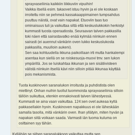
sprayvaseliinia kaikkiin liikkuviin vipuihin!
Vaikka itsellä esim. takaovet istuu hyvin ja ei ole koskaan
irroitettu niin se pehmeä kassakaappimainen tumpsahdus
puuttuu näistä, ovat vain napakat. Etuoviin taas tuo
ominaisuus tuli ja vaikuttaa siltä että keskuslukkokin herkistyi
kummasti tuosta operaatiosta. Seuraavan talven pakkasilla
toki näen että sairastavatko enää kylmää niinkuin ennen
sairasti (ei auennut vänkärin oven lukko keskuslukosta
pakkasilla, muulloin aukeni).
Sen saa kohtuudella ikkuna paikoillaan irti mutta hankalempi
asentaa kun siellä on se roiskesuoja-muovi tmv. sen lukon
ympärillä. Jos se luiskahtaa ikkunan ja sen sisätiivisteen
välistä niinkuin itsellä kävi niin silloin pitää ikkunaa käyttää
pois mekanismista.
Tuota kuskinoven saranalukon irroitusta ja puhdistista olen
miettinyt. Onhan nuihin tuollut tuommoista sprayvaseliinia silloin
tällöin suikuttua, etenkin ennakoivasti talven lähestyessä.
Kummasti se aina vaan vaikuttaa. 124:sen ovet aukeaa kyllä
pakkasellakin hyvin. Kuskinoven napakkuus ei ole läheskään
samalla tasolla, mitä vänkärin oven. Ihan yllätyin, miten hyvän ja
napakan siitä voikaan saada. Varmasti iän tuoma kuluma on
osittainen syy tähän.
Kyllähän se siihen saranalukkoon vaikuttaa mutta sen