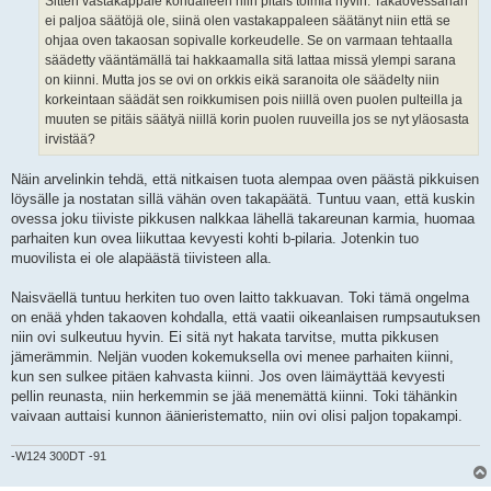
Sitten vastakappale kohdalleen niin pitäis toimia hyvin. Takaovessahan
ei paljoa säätöjä ole, siinä olen vastakappaleen säätänyt niin että se
ohjaa oven takaosan sopivalle korkeudelle. Se on varmaan tehtaalla
säädetty vääntämällä tai hakkaamalla sitä lattaa missä ylempi sarana
on kiinni. Mutta jos se ovi on orkkis eikä saranoita ole säädelty niin
korkeintaan säädät sen roikkumisen pois niillä oven puolen pulteilla ja
muuten se pitäis säätyä niillä korin puolen ruuveilla jos se nyt yläosasta
irvistää?
Näin arvelinkin tehdä, että nitkaisen tuota alempaa oven päästä pikkuisen
löysälle ja nostatan sillä vähän oven takapäätä. Tuntuu vaan, että kuskin
ovessa joku tiiviste pikkusen nalkkaa lähellä takareunan karmia, huomaa
parhaiten kun ovea liikuttaa kevyesti kohti b-pilaria. Jotenkin tuo
muovilista ei ole alapäästä tiivisteen alla.
Naisväellä tuntuu herkiten tuo oven laitto takkuavan. Toki tämä ongelma
on enää yhden takaoven kohdalla, että vaatii oikeanlaisen rumpsautuksen
niin ovi sulkeutuu hyvin. Ei sitä nyt hakata tarvitse, mutta pikkusen
jämerämmin. Neljän vuoden kokemuksella ovi menee parhaiten kiinni,
kun sen sulkee pitäen kahvasta kiinni. Jos oven läimäyttää kevyesti
pellin reunasta, niin herkemmin se jää menemättä kiinni. Toki tähänkin
vaivaan auttaisi kunnon äänieristematto, niin ovi olisi paljon topakampi.
-W124 300DT -91