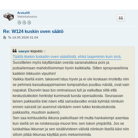
Arska55
Vakiokalustoa
Re: W124 kuskin oven säätö
V
To 14.05.2026 01:04
i
e
s
sawyer
kirjoitti:
↑
t
i
Täällä itsekin tuskailin oven säädöistä, ehkä laajemmin kuin sinä.
Suosittelen myös käyttämään ovesta saranalukkoa pois ja
putsailemaan mahdollisimman hyvin kaikkialta. Sitten sprayvaseliinia
kaikkiin liikkuviin vipuihin!
Vaikka itsellä esim. takaovet istuu hyvin ja ei ole koskaan irroitettu niin
se pehmeä kassakaappimainen tumpsahdus puuttuu näistä, ovat vain
napakat. Etuoviin taas tuo ominaisuus tuli ja vaikuttaa siltä että
keskuslukkokin herkistyi kummasti tuosta operaatiosta. Seuraavan
talven pakkasilla toki näen että sairastavatko enää kylmää niinkuin
ennen sairasti (ei auennut vänkärin oven lukko keskuslukosta
pakkasilla, muulloin aukeni).
Sen saa kohtuudella ikkuna paikoillaan irti mutta hankalempi asentaa
kun siellä on se roiskesuoja-muovi tmv. sen lukon ympärillä. Jos se
luiskahtaa ikkunan ja sen sisätiivisteen välistä niinkuin itsellä kävi niin
silloin pitää ikkunaa käyttää pois mekanismista.