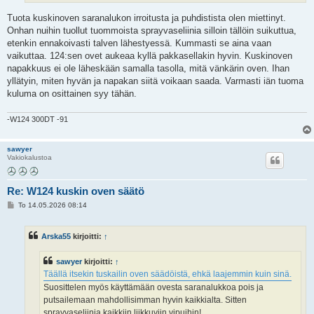
Tuota kuskinoven saranalukon irroitusta ja puhdistista olen miettinyt.
Onhan nuihin tuollut tuommoista sprayvaseliinia silloin tällöin suikuttua,
etenkin ennakoivasti talven lähestyessä. Kummasti se aina vaan
vaikuttaa. 124:sen ovet aukeaa kyllä pakkasellakin hyvin. Kuskinoven
napakkuus ei ole läheskään samalla tasolla, mitä vänkärin oven. Ihan
yllätyin, miten hyvän ja napakan siitä voikaan saada. Varmasti iän tuoma
kuluma on osittainen syy tähän.
-W124 300DT -91
sawyer
Vakiokalustoa
Re: W124 kuskin oven säätö
V
To 14.05.2026 08:14
i
e
s
Arska55
kirjoitti:
↑
t
i
sawyer
kirjoitti:
↑
Täällä itsekin tuskailin oven säädöistä, ehkä laajemmin kuin sinä.
Suosittelen myös käyttämään ovesta saranalukkoa pois ja
putsailemaan mahdollisimman hyvin kaikkialta. Sitten
sprayvaseliinia kaikkiin liikkuviin vipuihin!