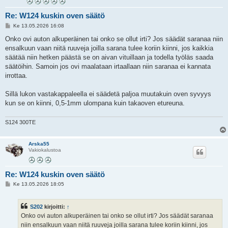
Re: W124 kuskin oven säätö
V
Ke 13.05.2026 16:08
i
e
Onko ovi auton alkuperäinen tai onko se ollut irti? Jos säädät saranaa niin
s
ensalkuun vaan niitä ruuveja joilla sarana tulee koriin kiinni, jos kaikkia
t
i
säätää niin hetken päästä se on aivan vituillaan ja todella työläs saada
säätöihin. Samoin jos ovi maalataan irtaallaan niin saranaa ei kannata
irrottaa.
Sillä lukon vastakappaleella ei säädetä paljoa muutakuin oven syvyys
kun se on kiinni, 0,5-1mm ulompana kuin takaoven etureuna.
S124 300TE
Arska55
Vakiokalustoa
Re: W124 kuskin oven säätö
V
Ke 13.05.2026 18:05
i
e
s
S202
kirjoitti:
↑
t
i
Onko ovi auton alkuperäinen tai onko se ollut irti? Jos säädät saranaa
niin ensalkuun vaan niitä ruuveja joilla sarana tulee koriin kiinni, jos