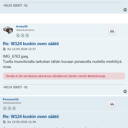
-W124 300DT -91
Arska55
Vakiokalustoa
Re: W124 kuskin oven säätö
V
Ke 13.05.2026 12:37
i
e
IMG_6763.jpeg
s
Tuolla muovilistalla tarkoitan tähän kuvaan punaisella nuolella merkittyä
t
i
osaa.
Sinulla ei ole tarvittavia oikeuksia nähdäksesi tämän viestin liitetiedostoja.
-W124 300DT -91
Pensam111
Vakiokalustoa
Re: W124 kuskin oven säätö
V
Ke 13.05.2026 12:39
i