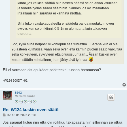
kiinni, jos kaikkia säätää niin hetken päästä se on aivan vituillaan
ja todella työläs saada säätöihin. Samoin jos ovi maalataan
irtaallaan niin saranaa ei kannata irrottaa.
Sillä lukon vastakappaleella ei säädetä paljoa muutakuin oven
syvyys kun se on kiinni, 0,5-1mm ulompana kuin takaoven
etureuna.
Joo, kyllä siinä helposti viikonlopun saa tuhrattua... Sarana kun ei ole
90 asteen kulmassa, vaan sekä oven että karmin puolen säätö vaikuttaa
sekä korkeuteen, syvyyteen että pituussuuntaan... Ässän kuskin oven
kerran säädin kohdalleen, ihan järkyttävä työmaa.
Eli ei varmaan ois apukädet pahitteeksi tuossa hommassa?
-W124 300DT -91
S202
Mersumaanikko
Re: W124 kuskin oven säätö
V
Ke 13.05.2026 20:10
i
e
Jos saranat kuluu niin että ovi roikkuu takapäästä niin silloinhan se ottaa
s