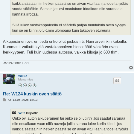
kaikkia säätää niin hetken päästä se on aivan vituillaan ja todella työläs
saada säätöihin. Samoin jos ovi maalataan irtaallaan niin saranaa ei
kannata irrottaa.
Sillä lukon vastakappaleella ei säädetä paljoa muutakuin oven syvyys
kun se on kiinni, 0,5-1mm ulompana kuin takaoven etureuna.
Alkuperäinen ovi, en tiedä onko ollut joskus irti. Nuin arvelinkin kokeilla.
Kummasti vaikutti kyllä vastakappaleen hienosäätö vänkärin oven
herkkyyteen. Tuli kuin uudessa autossa, vaikka kilsoja jo 600 tkm.
-W124 300DT -91
Wikke
Mersumies
Re: W124 kuskin oven säätö
V
Ke 13.05.2026 18:13
i
e
s
S202
kirjoitti:
↑
t
i
Onko ovi auton alkuperäinen tai onko se ollut irti? Jos säädät saranaa
niin ensalkuun vaan niitä ruuveja joilla sarana tulee koriin kiinni, jos
kaikkia säätää niin hetken päästä se on aivan vituillaan ja todella työläs