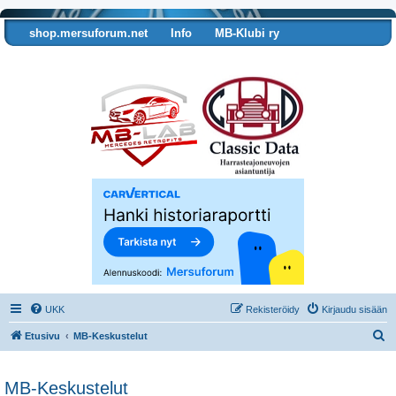
shop.mersuforum.net
Info
MB-Klubi ry
Tarkista autosi tiedot
UKK
Rekisteröidy
Kirjaudu sisään
E
Etusivu
MB-Keskustelut
t
s
MB-Keskustelut