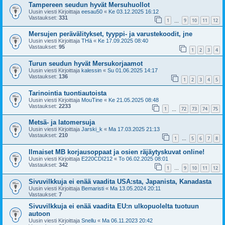
Tampereen seudun hyvät Mersuhuollot
Uusin viesti Kirjoittaja
eesau50
«
Ke 03.12.2025 16:12
Vastaukset:
331
1
9
10
11
12
…
Mersujen perävälitykset, tyyppi- ja varustekoodit, jne
Uusin viesti Kirjoittaja
THä
«
Ke 17.09.2025 08:40
Vastaukset:
95
1
2
3
4
Turun seudun hyvät Mersukorjaamot
Uusin viesti Kirjoittaja
kalessin
«
Su 01.06.2025 14:17
Vastaukset:
136
1
2
3
4
5
Tarinointia tuontiautoista
Uusin viesti Kirjoittaja
MouTine
«
Ke 21.05.2025 08:48
Vastaukset:
2233
1
72
73
74
75
…
Metsä- ja latomersuja
Uusin viesti Kirjoittaja
Jarski_k
«
Ma 17.03.2025 21:13
Vastaukset:
210
1
5
6
7
8
…
Ilmaiset MB korjausoppaat ja osien räjäytyskuvat online!
Uusin viesti Kirjoittaja
E220CDI212
«
To 06.02.2025 08:01
Vastaukset:
342
1
9
10
11
12
…
Sivuvilkkuja ei enää vaadita USA:sta, Japanista, Kanadasta
Uusin viesti Kirjoittaja
Bemaristi
«
Ma 13.05.2024 20:11
Vastaukset:
7
Sivuvilkkuja ei enää vaadita EU:n ulkopuolelta tuotuun
autoon
Uusin viesti Kirjoittaja
Snellu
«
Ma 06.11.2023 20:42