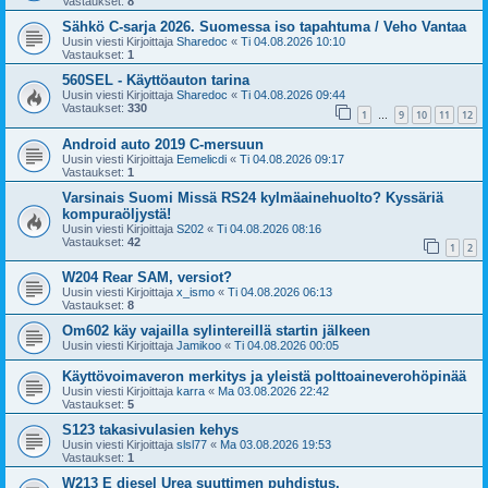
Vastaukset:
8
Sähkö C-sarja 2026. Suomessa iso tapahtuma / Veho Vantaa
Uusin viesti Kirjoittaja
Sharedoc
«
Ti 04.08.2026 10:10
Vastaukset:
1
560SEL - Käyttöauton tarina
Uusin viesti Kirjoittaja
Sharedoc
«
Ti 04.08.2026 09:44
Vastaukset:
330
1
9
10
11
12
…
Android auto 2019 C-mersuun
Uusin viesti Kirjoittaja
Eemelicdi
«
Ti 04.08.2026 09:17
Vastaukset:
1
Varsinais Suomi Missä RS24 kylmäainehuolto? Kyssäriä
kompuraöljystä!
Uusin viesti Kirjoittaja
S202
«
Ti 04.08.2026 08:16
Vastaukset:
42
1
2
W204 Rear SAM, versiot?
Uusin viesti Kirjoittaja
x_ismo
«
Ti 04.08.2026 06:13
Vastaukset:
8
Om602 käy vajailla sylintereillä startin jälkeen
Uusin viesti Kirjoittaja
Jamikoo
«
Ti 04.08.2026 00:05
Käyttövoimaveron merkitys ja yleistä polttoaineverohöpinää
Uusin viesti Kirjoittaja
karra
«
Ma 03.08.2026 22:42
Vastaukset:
5
S123 takasivulasien kehys
Uusin viesti Kirjoittaja
slsl77
«
Ma 03.08.2026 19:53
Vastaukset:
1
W213 E diesel Urea suuttimen puhdistus.