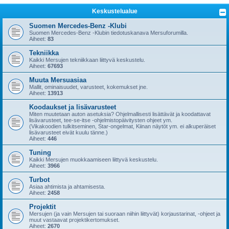
i
Keskustelualue
Suomen Mercedes-Benz -Klubi
Suomen Mercedes-Benz -Klubin tiedotuskanava Mersuforumilla.
Aiheet:
83
Tekniikka
Kaikki Mersujen tekniikkaan liittyvä keskustelu.
Aiheet:
67693
Muuta Mersuasiaa
Mallit, ominaisuudet, varusteet, kokemukset jne.
Aiheet:
13913
Koodaukset ja lisävarusteet
Miten muutetaan auton asetuksia? Ohjelmallisesti lisättävät ja koodattavat
lisävarusteet, tee-se-itse -ohjelmistopäivitysten ohjeet ym.
(Vikakoodien tulkitseminen, Star-ongelmat, Kiinan näytöt ym. ei alkuperäiset
lisävarusteet eivät kuulu tänne.)
Aiheet:
446
Tuning
Kaikki Mersujen muokkaamiseen liittyvä keskustelu.
Aiheet:
3966
Turbot
Asiaa ahtimista ja ahtamisesta.
Aiheet:
2458
Projektit
Mersujen (ja vain Mersujen tai suoraan niihin liittyvät) korjaustarinat, -ohjeet ja
muut vastaavat projektikertomukset.
Aiheet:
2670