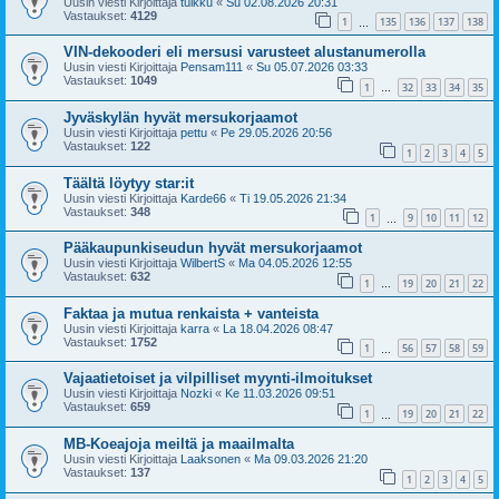
Uusin viesti Kirjoittaja
tuikku
«
Su 02.08.2026 20:31
Vastaukset:
4129
1
135
136
137
138
…
VIN-dekooderi eli mersusi varusteet alustanumerolla
Uusin viesti Kirjoittaja
Pensam111
«
Su 05.07.2026 03:33
Vastaukset:
1049
1
32
33
34
35
…
Jyväskylän hyvät mersukorjaamot
Uusin viesti Kirjoittaja
pettu
«
Pe 29.05.2026 20:56
Vastaukset:
122
1
2
3
4
5
Täältä löytyy star:it
Uusin viesti Kirjoittaja
Karde66
«
Ti 19.05.2026 21:34
Vastaukset:
348
1
9
10
11
12
…
Pääkaupunkiseudun hyvät mersukorjaamot
Uusin viesti Kirjoittaja
WilbertS
«
Ma 04.05.2026 12:55
Vastaukset:
632
1
19
20
21
22
…
Faktaa ja mutua renkaista + vanteista
Uusin viesti Kirjoittaja
karra
«
La 18.04.2026 08:47
Vastaukset:
1752
1
56
57
58
59
…
Vajaatietoiset ja vilpilliset myynti-ilmoitukset
Uusin viesti Kirjoittaja
Nozki
«
Ke 11.03.2026 09:51
Vastaukset:
659
1
19
20
21
22
…
MB-Koeajoja meiltä ja maailmalta
Uusin viesti Kirjoittaja
Laaksonen
«
Ma 09.03.2026 21:20
Vastaukset:
137
1
2
3
4
5