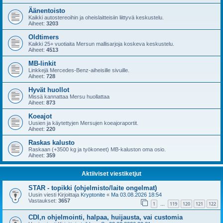
Äänentoisto
Kaikki autostereoihin ja oheislaitteisiin liittyvä keskustelu.
Aiheet:
3203
Oldtimers
Kaikki 25+ vuotiaita Mersun mallisarjoja koskeva keskustelu.
Aiheet:
4513
MB-linkit
Linkkejä Mercedes-Benz-aiheisille sivuille.
Aiheet:
728
Hyvät huollot
Missä kannattaa Mersu huollattaa
Aiheet:
873
Koeajot
Uusien ja käytettyjen Mersujen koeajoraportit.
Aiheet:
220
Raskas kalusto
Raskaan (+3500 kg ja työkoneet) MB-kaluston oma osio.
Aiheet:
359
Aktiiviset viestiketjut
STAR - topikki (ohjelmisto/laite ongelmat)
Uusin viesti Kirjoittaja
Kryptonite
«
Ma 03.08.2026 18:54
Vastaukset:
3657
1
119
120
121
122
…
CDI,n ohjelmointi, halpaa, huijausta, vai customia