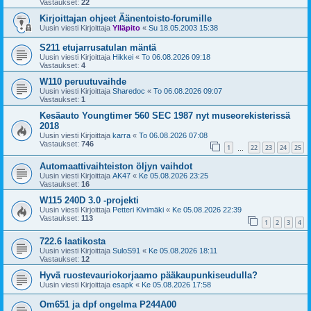
Vastaukset:
22
Kirjoittajan ohjeet Äänentoisto-forumille
Uusin viesti Kirjoittaja
Ylläpito
«
Su 18.05.2003 15:38
S211 etujarrusatulan mäntä
Uusin viesti Kirjoittaja
Hikkei
«
To 06.08.2026 09:18
Vastaukset:
4
W110 peruutuvaihde
Uusin viesti Kirjoittaja
Sharedoc
«
To 06.08.2026 09:07
Vastaukset:
1
Kesäauto Youngtimer 560 SEC 1987 nyt museorekisterissä
2018
Uusin viesti Kirjoittaja
karra
«
To 06.08.2026 07:08
Vastaukset:
746
1
22
23
24
25
…
Automaattivaihteiston öljyn vaihdot
Uusin viesti Kirjoittaja
AK47
«
Ke 05.08.2026 23:25
Vastaukset:
16
W115 240D 3.0 -projekti
Uusin viesti Kirjoittaja
Petteri Kivimäki
«
Ke 05.08.2026 22:39
Vastaukset:
113
1
2
3
4
722.6 laatikosta
Uusin viesti Kirjoittaja
SuloS91
«
Ke 05.08.2026 18:11
Vastaukset:
12
Hyvä ruostevauriokorjaamo pääkaupunkiseudulla?
Uusin viesti Kirjoittaja
esapk
«
Ke 05.08.2026 17:58
Om651 ja dpf ongelma P244A00