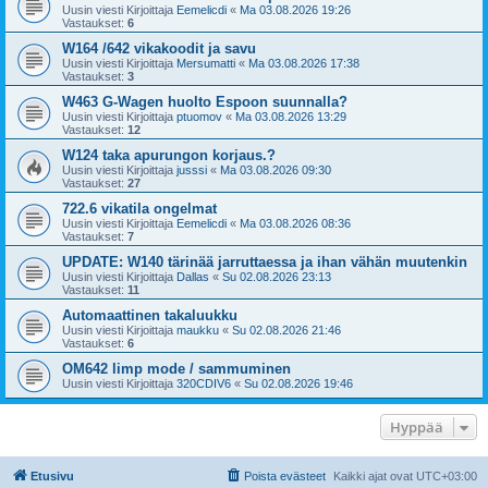
Uusin viesti Kirjoittaja
Eemelicdi
«
Ma 03.08.2026 19:26
Vastaukset:
6
W164 /642 vikakoodit ja savu
Uusin viesti Kirjoittaja
Mersumatti
«
Ma 03.08.2026 17:38
Vastaukset:
3
W463 G-Wagen huolto Espoon suunnalla?
Uusin viesti Kirjoittaja
ptuomov
«
Ma 03.08.2026 13:29
Vastaukset:
12
W124 taka apurungon korjaus.?
Uusin viesti Kirjoittaja
jusssi
«
Ma 03.08.2026 09:30
Vastaukset:
27
722.6 vikatila ongelmat
Uusin viesti Kirjoittaja
Eemelicdi
«
Ma 03.08.2026 08:36
Vastaukset:
7
UPDATE: W140 tärinää jarruttaessa ja ihan vähän muutenkin
Uusin viesti Kirjoittaja
Dallas
«
Su 02.08.2026 23:13
Vastaukset:
11
Automaattinen takaluukku
Uusin viesti Kirjoittaja
maukku
«
Su 02.08.2026 21:46
Vastaukset:
6
OM642 limp mode / sammuminen
Uusin viesti Kirjoittaja
320CDIV6
«
Su 02.08.2026 19:46
Hyppää
Etusivu
Poista evästeet
Kaikki ajat ovat
UTC+03:00