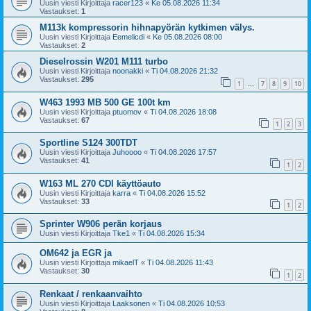
Uusin viesti Kirjoittaja
racer123
«
Ke 05.08.2026 11:34
Vastaukset:
1
M113k kompressorin hihnapyörän kytkimen välys.
Uusin viesti Kirjoittaja
Eemelicdi
«
Ke 05.08.2026 08:00
Vastaukset:
2
Dieselrossin W201 M111 turbo
Uusin viesti Kirjoittaja
noonakki
«
Ti 04.08.2026 21:32
Vastaukset:
295
1
7
8
9
10
…
W463 1993 MB 500 GE 100t km
Uusin viesti Kirjoittaja
ptuomov
«
Ti 04.08.2026 18:08
Vastaukset:
67
1
2
3
Sportline S124 300TDT
Uusin viesti Kirjoittaja
Juhoooo
«
Ti 04.08.2026 17:57
Vastaukset:
41
1
2
W163 ML 270 CDI käyttöauto
Uusin viesti Kirjoittaja
karra
«
Ti 04.08.2026 15:52
Vastaukset:
33
1
2
Sprinter W906 perän korjaus
Uusin viesti Kirjoittaja
Tke1
«
Ti 04.08.2026 15:34
OM642 ja EGR ja
Uusin viesti Kirjoittaja
mikaelT
«
Ti 04.08.2026 11:43
Vastaukset:
30
1
2
Renkaat / renkaanvaihto
Uusin viesti Kirjoittaja
Laaksonen
«
Ti 04.08.2026 10:53