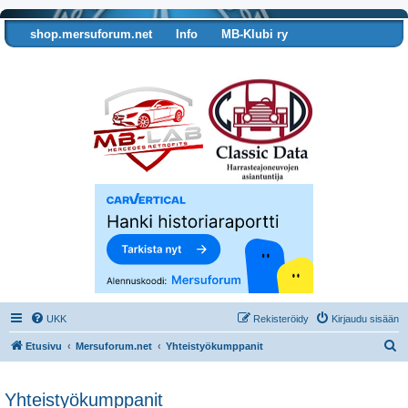
shop.mersuforum.net
Info
MB-Klubi ry
Tarkista autosi tiedot
UKK
Rekisteröidy
Kirjaudu sisään
E
Etusivu
Mersuforum.net
Yhteistyökumppanit
t
s
Yhteistyökumppanit