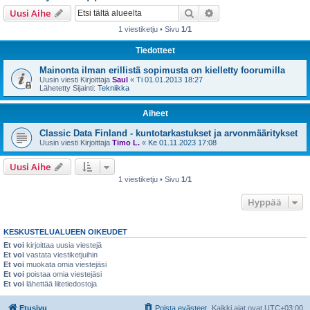
i
Etsi
Tarkennettu haku
Uusi Aihe
1 viestiketju • Sivu
1
/
1
Tiedotteet
Mainonta ilman erillistä sopimusta on kielletty foorumilla
Uusin viesti Kirjoittaja
Saul
«
Ti 01.01.2013 18:27
Lähetetty Sijainti:
Tekniikka
Aiheet
Classic Data Finland - kuntotarkastukset ja arvonmääritykset
Uusin viesti Kirjoittaja
Timo L.
«
Ke 01.11.2023 17:08
Uusi Aihe
1 viestiketju • Sivu
1
/
1
Hyppää
KESKUSTELUALUEEN OIKEUDET
Et voi
kirjoittaa uusia viestejä
Et voi
vastata viestiketjuihin
Et voi
muokata omia viestejäsi
Et voi
poistaa omia viestejäsi
Et voi
lähettää liitetiedostoja
Etusivu
Poista evästeet
Kaikki ajat ovat
UTC+03:00