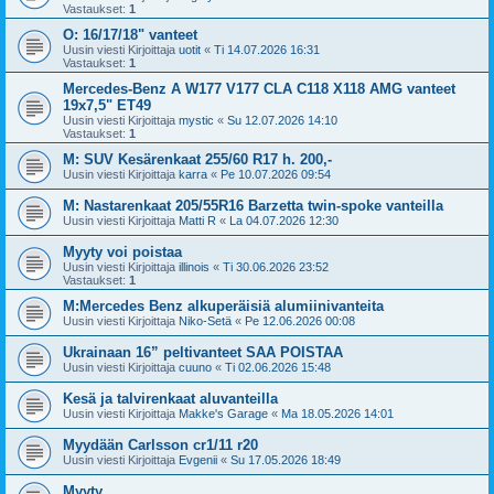
Vastaukset:
1
O: 16/17/18" vanteet
Uusin viesti Kirjoittaja
uotit
«
Ti 14.07.2026 16:31
Vastaukset:
1
Mercedes-Benz A W177 V177 CLA C118 X118 AMG vanteet
19x7,5" ET49
Uusin viesti Kirjoittaja
mystic
«
Su 12.07.2026 14:10
Vastaukset:
1
M: SUV Kesärenkaat 255/60 R17 h. 200,-
Uusin viesti Kirjoittaja
karra
«
Pe 10.07.2026 09:54
M: Nastarenkaat 205/55R16 Barzetta twin-spoke vanteilla
Uusin viesti Kirjoittaja
Matti R
«
La 04.07.2026 12:30
Myyty voi poistaa
Uusin viesti Kirjoittaja
illinois
«
Ti 30.06.2026 23:52
Vastaukset:
1
M:Mercedes Benz alkuperäisiä alumiinivanteita
Uusin viesti Kirjoittaja
Niko-Setä
«
Pe 12.06.2026 00:08
Ukrainaan 16” peltivanteet SAA POISTAA
Uusin viesti Kirjoittaja
cuuno
«
Ti 02.06.2026 15:48
Kesä ja talvirenkaat aluvanteilla
Uusin viesti Kirjoittaja
Makke's Garage
«
Ma 18.05.2026 14:01
Myydään Carlsson cr1/11 r20
Uusin viesti Kirjoittaja
Evgenii
«
Su 17.05.2026 18:49
Myyty