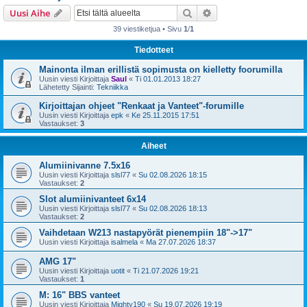
i
Etsi
Tarkennettu haku
Uusi Aihe
39 viestiketjua • Sivu
1
/
1
Tiedotteet
Mainonta ilman erillistä sopimusta on kielletty foorumilla
Uusin viesti Kirjoittaja
Saul
«
Ti 01.01.2013 18:27
Lähetetty Sijainti:
Tekniikka
Kirjoittajan ohjeet "Renkaat ja Vanteet"-forumille
Uusin viesti Kirjoittaja
epk
«
Ke 25.11.2015 17:51
Vastaukset:
3
Aiheet
Alumiinivanne 7.5x16
Uusin viesti Kirjoittaja
slsl77
«
Su 02.08.2026 18:15
Vastaukset:
2
Slot alumiinivanteet 6x14
Uusin viesti Kirjoittaja
slsl77
«
Su 02.08.2026 18:13
Vastaukset:
2
Vaihdetaan W213 nastapyörät pienempiin 18"->17"
Uusin viesti Kirjoittaja
isalmela
«
Ma 27.07.2026 18:37
AMG 17"
Uusin viesti Kirjoittaja
uotit
«
Ti 21.07.2026 19:21
Vastaukset:
1
M: 16" BBS vanteet
Uusin viesti Kirjoittaja
Mighty190
«
Su 19.07.2026 19:19