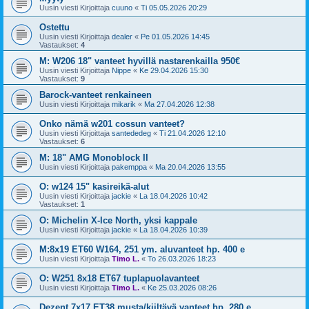
Uusin viesti Kirjoittaja
cuuno
«
Ti 05.05.2026 20:29
Ostettu
Uusin viesti Kirjoittaja
dealer
«
Pe 01.05.2026 14:45
Vastaukset:
4
M: W206 18" vanteet hyvillä nastarenkailla 950€
Uusin viesti Kirjoittaja
Nippe
«
Ke 29.04.2026 15:30
Vastaukset:
9
Barock-vanteet renkaineen
Uusin viesti Kirjoittaja
mikarik
«
Ma 27.04.2026 12:38
Onko nämä w201 cossun vanteet?
Uusin viesti Kirjoittaja
santededeg
«
Ti 21.04.2026 12:10
Vastaukset:
6
M: 18" AMG Monoblock II
Uusin viesti Kirjoittaja
pakemppa
«
Ma 20.04.2026 13:55
O: w124 15" kasireikä-alut
Uusin viesti Kirjoittaja
jackie
«
La 18.04.2026 10:42
Vastaukset:
1
O: Michelin X-Ice North, yksi kappale
Uusin viesti Kirjoittaja
jackie
«
La 18.04.2026 10:39
M:8x19 ET60 W164, 251 ym. aluvanteet hp. 400 e
Uusin viesti Kirjoittaja
Timo L.
«
To 26.03.2026 18:23
O: W251 8x18 ET67 tuplapuolavanteet
Uusin viesti Kirjoittaja
Timo L.
«
Ke 25.03.2026 08:26
Dezent 7x17 ET38 musta/kiiltävä vanteet hp. 280 e