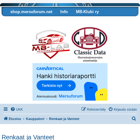
shop.mersuforum.net
Info
MB-Klubi ry
Tarkista autosi tiedot
UKK
Rekisteröidy
Kirjaudu sisään
E
Etusivu
Kauppatori
Renkaat ja Vanteet
t
s
Renkaat ja Vanteet