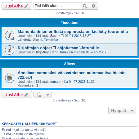
i
Etsi
Tarkennettu haku
Uusi Aihe
1 viestiketju • Sivu
1
/
1
Tiedotteet
Mainonta ilman erillistä sopimusta on kielletty foorumilla
Uusin viesti Kirjoittaja
Saul
«
Ti 01.01.2013 18:27
Lähetetty Sijainti:
Tekniikka
Kirjoittajan ohjeet "Lahjoitetaan"-forumille
Uusin viesti Kirjoittaja
Henri Junkkala
«
To 06.01.2005 23:30
Aiheet
Annetaan varaosiksi viisivaihteinen automaattivaihteisto
722.614
Uusin viesti Kirjoittaja
tomant
«
La 04.07.2026 11:31
Vastaukset:
1
Uusi Aihe
1 viestiketju • Sivu
1
/
1
Hyppää
KESKUSTELUALUEEN OIKEUDET
Et voi
kirjoittaa uusia viestejä
Et voi
vastata viestiketjuihin
Et voi
muokata omia viestejäsi