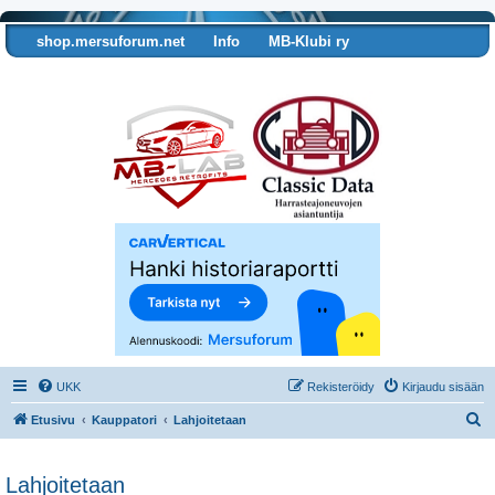
shop.mersuforum.net
Info
MB-Klubi ry
Tarkista autosi tiedot
UKK
Rekisteröidy
Kirjaudu sisään
E
Etusivu
Kauppatori
Lahjoitetaan
t
s
Lahjoitetaan