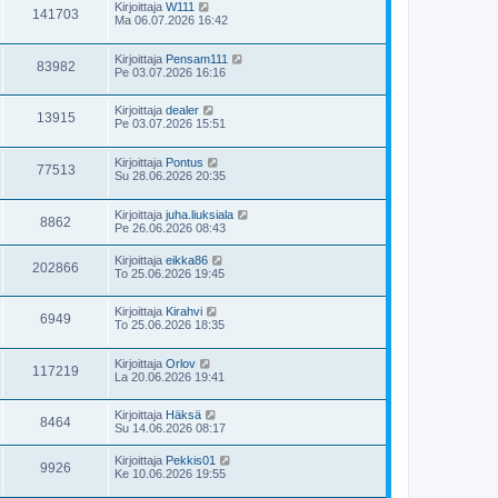
Kirjoittaja
W111
141703
Ma 06.07.2026 16:42
Kirjoittaja
Pensam111
83982
Pe 03.07.2026 16:16
Kirjoittaja
dealer
13915
Pe 03.07.2026 15:51
Kirjoittaja
Pontus
77513
Su 28.06.2026 20:35
Kirjoittaja
juha.liuksiala
8862
Pe 26.06.2026 08:43
Kirjoittaja
eikka86
202866
To 25.06.2026 19:45
Kirjoittaja
Kirahvi
6949
To 25.06.2026 18:35
Kirjoittaja
Orlov
117219
La 20.06.2026 19:41
Kirjoittaja
Häksä
8464
Su 14.06.2026 08:17
Kirjoittaja
Pekkis01
9926
Ke 10.06.2026 19:55