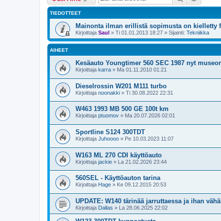
TIEDOTTEET
Mainonta ilman erillistä sopimusta on kielletty 
Kirjoittaja
Saul
»
Ti 01.01.2013 18:27
» Sijainti:
Tekniikka
AIHEET
Kesäauto Youngtimer 560 SEC 1987 nyt museore
Kirjoittaja
karra
»
Ma 01.11.2010 01:21
Dieselrossin W201 M111 turbo
Kirjoittaja
noonakki
»
Ti 30.08.2022 22:31
W463 1993 MB 500 GE 100t km
Kirjoittaja
ptuomov
»
Ma 20.07.2026 02:01
Sportline S124 300TDT
Kirjoittaja
Juhoooo
»
Pe 10.03.2023 11:07
W163 ML 270 CDI käyttöauto
Kirjoittaja
jackie
»
La 21.02.2026 23:44
560SEL - Käyttöauton tarina
Kirjoittaja
Hage
»
Ke 09.12.2015 20:53
UPDATE: W140 tärinää jarruttaessa ja ihan väh
Kirjoittaja
Dallas
»
La 28.06.2025 22:02