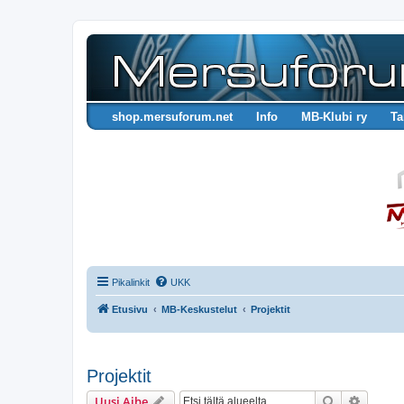
shop.mersuforum.net
Info
MB-Klubi ry
Ta
Pikalinkit
UKK
Etusivu
MB-Keskustelut
Projektit
Projektit
Etsi
Tarken
Uusi Aihe