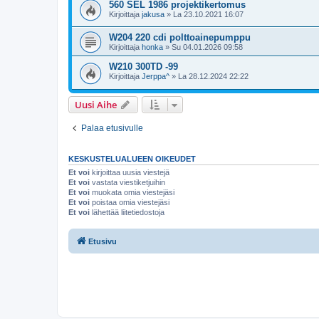
560 SEL 1986 projektikertomus
Kirjoittaja
jakusa
»
La 23.10.2021 16:07
W204 220 cdi polttoainepumppu
Kirjoittaja
honka
»
Su 04.01.2026 09:58
W210 300TD -99
Kirjoittaja
Jerppa^
»
La 28.12.2024 22:22
Uusi Aihe
Palaa etusivulle
KESKUSTELUALUEEN OIKEUDET
Et voi
kirjoittaa uusia viestejä
Et voi
vastata viestiketjuihin
Et voi
muokata omia viestejäsi
Et voi
poistaa omia viestejäsi
Et voi
lähettää liitetiedostoja
Etusivu