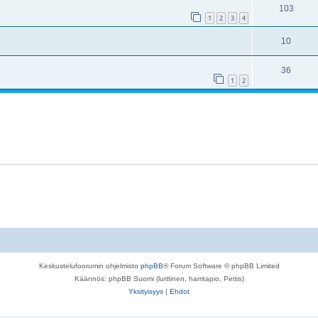
103
1
2
3
4
10
36
1
2
Keskustelufoorumin ohjelmisto
phpBB
® Forum Software © phpBB Limited
Käännös: phpBB Suomi (lurttinen, harritapio, Pettis)
Yksityisyys
|
Ehdot