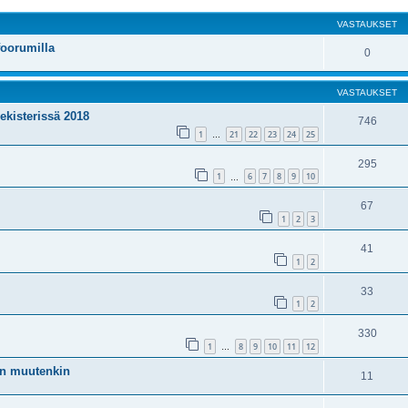
VASTAUKSET
foorumilla
0
VASTAUKSET
kisterissä 2018
746
1
21
22
23
24
25
…
295
1
6
7
8
9
10
…
67
1
2
3
41
1
2
33
1
2
330
1
8
9
10
11
12
…
än muutenkin
11