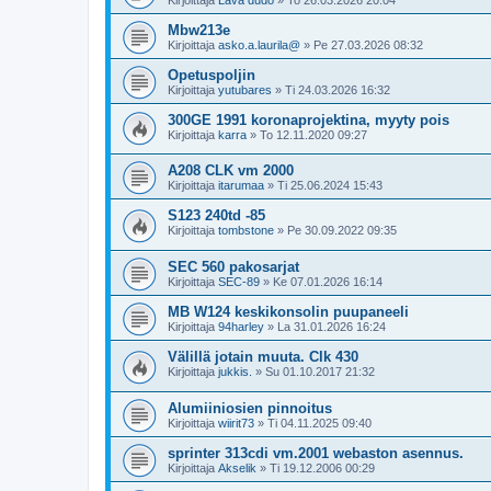
Mbw213e
Kirjoittaja
asko.a.laurila@
»
Pe 27.03.2026 08:32
Opetuspoljin
Kirjoittaja
yutubares
»
Ti 24.03.2026 16:32
300GE 1991 koronaprojektina, myyty pois
Kirjoittaja
karra
»
To 12.11.2020 09:27
A208 CLK vm 2000
Kirjoittaja
itarumaa
»
Ti 25.06.2024 15:43
S123 240td -85
Kirjoittaja
tombstone
»
Pe 30.09.2022 09:35
SEC 560 pakosarjat
Kirjoittaja
SEC-89
»
Ke 07.01.2026 16:14
MB W124 keskikonsolin puupaneeli
Kirjoittaja
94harley
»
La 31.01.2026 16:24
Välillä jotain muuta. Clk 430
Kirjoittaja
jukkis.
»
Su 01.10.2017 21:32
Alumiiniosien pinnoitus
Kirjoittaja
wiirit73
»
Ti 04.11.2025 09:40
sprinter 313cdi vm.2001 webaston asennus.
Kirjoittaja
Akselik
»
Ti 19.12.2006 00:29