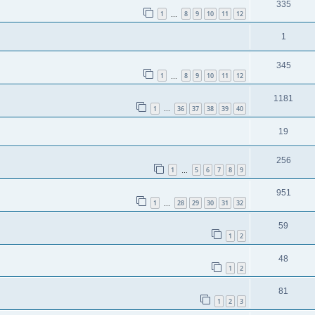
335
1
8
9
10
11
12
…
1
345
1
8
9
10
11
12
…
1181
1
36
37
38
39
40
…
19
256
1
5
6
7
8
9
…
951
1
28
29
30
31
32
…
59
1
2
48
1
2
81
1
2
3