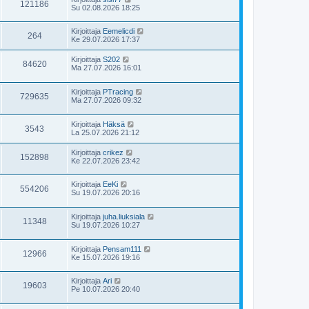
121186
Su 02.08.2026 18:25
Kirjoittaja
Eemelicdi
264
Ke 29.07.2026 17:37
Kirjoittaja
S202
84620
Ma 27.07.2026 16:01
Kirjoittaja
PTracing
729635
Ma 27.07.2026 09:32
Kirjoittaja
Häksä
3543
La 25.07.2026 21:12
Kirjoittaja
crikez
152898
Ke 22.07.2026 23:42
Kirjoittaja
EeKi
554206
Su 19.07.2026 20:16
Kirjoittaja
juha.liuksiala
11348
Su 19.07.2026 10:27
Kirjoittaja
Pensam111
12966
Ke 15.07.2026 19:16
Kirjoittaja
Ari
19603
Pe 10.07.2026 20:40