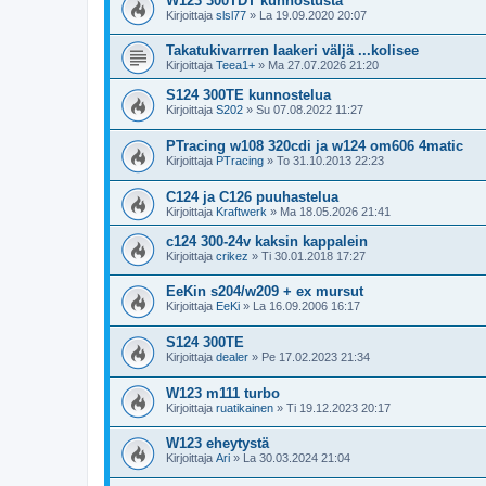
W123 300TDT kunnostusta
Kirjoittaja
slsl77
»
La 19.09.2020 20:07
Takatukivarrren laakeri väljä ...kolisee
Kirjoittaja
Teea1+
»
Ma 27.07.2026 21:20
S124 300TE kunnostelua
Kirjoittaja
S202
»
Su 07.08.2022 11:27
PTracing w108 320cdi ja w124 om606 4matic
Kirjoittaja
PTracing
»
To 31.10.2013 22:23
C124 ja C126 puuhastelua
Kirjoittaja
Kraftwerk
»
Ma 18.05.2026 21:41
c124 300-24v kaksin kappalein
Kirjoittaja
crikez
»
Ti 30.01.2018 17:27
EeKin s204/w209 + ex mursut
Kirjoittaja
EeKi
»
La 16.09.2006 16:17
S124 300TE
Kirjoittaja
dealer
»
Pe 17.02.2023 21:34
W123 m111 turbo
Kirjoittaja
ruatikainen
»
Ti 19.12.2023 20:17
W123 eheytystä
Kirjoittaja
Ari
»
La 30.03.2024 21:04