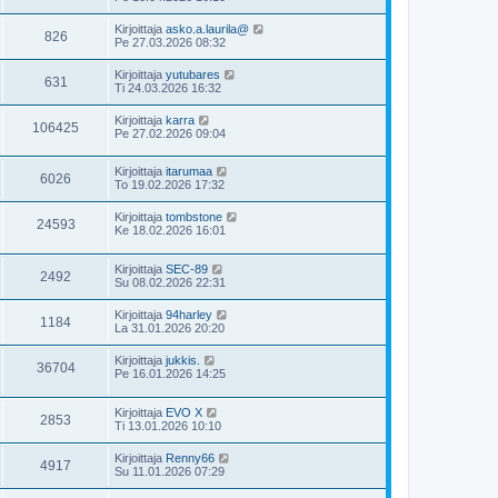
Kirjoittaja
asko.a.laurila@
826
Pe 27.03.2026 08:32
Kirjoittaja
yutubares
631
Ti 24.03.2026 16:32
Kirjoittaja
karra
106425
Pe 27.02.2026 09:04
Kirjoittaja
itarumaa
6026
To 19.02.2026 17:32
Kirjoittaja
tombstone
24593
Ke 18.02.2026 16:01
Kirjoittaja
SEC-89
2492
Su 08.02.2026 22:31
Kirjoittaja
94harley
1184
La 31.01.2026 20:20
Kirjoittaja
jukkis.
36704
Pe 16.01.2026 14:25
Kirjoittaja
EVO X
2853
Ti 13.01.2026 10:10
Kirjoittaja
Renny66
4917
Su 11.01.2026 07:29