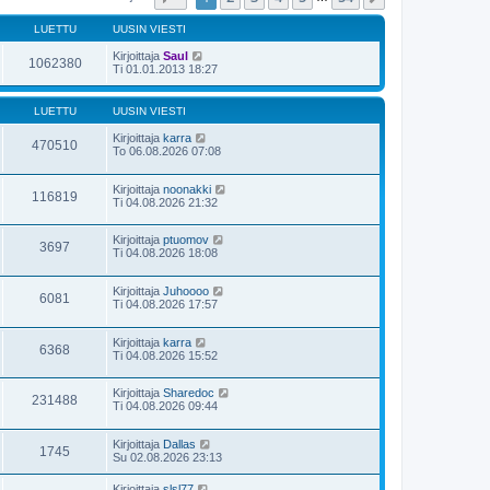
LUETTU
UUSIN VIESTI
Kirjoittaja
Saul
1062380
Ti 01.01.2013 18:27
LUETTU
UUSIN VIESTI
Kirjoittaja
karra
470510
To 06.08.2026 07:08
Kirjoittaja
noonakki
116819
Ti 04.08.2026 21:32
Kirjoittaja
ptuomov
3697
Ti 04.08.2026 18:08
Kirjoittaja
Juhoooo
6081
Ti 04.08.2026 17:57
Kirjoittaja
karra
6368
Ti 04.08.2026 15:52
Kirjoittaja
Sharedoc
231488
Ti 04.08.2026 09:44
Kirjoittaja
Dallas
1745
Su 02.08.2026 23:13
Kirjoittaja
slsl77