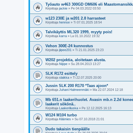
Työauto w463 300GD OM606 eli Maastomansikk
Kirjoittaja
jackie
»
Pe 04.03.2022 03:50
w123 230E ja w201 2.8 harrasteet
Kirjoittaja
hennse
»
Ti 07.01.2025 18:54
Talvikäyttis ML320 1999, myyty pois!
Kirjoittaja
karra
»
La 01.10.2022 19:32
Vehon 300E-24 kunnostus
Kirjoittaja
jiipee201
»
Ti 21.01.2025 23:23
W202 projektia, aloitetaan alusta.
Kirjoittaja
Nippe
»
Su 28.04.2013 13:27
SLK R172 esittely
Kirjoittaja
slaikka
»
Ti 22.07.2025 20:00
Jussin SLK 200 R170 *Taas ajoon*
Kirjoittaja
Juhani Halmeenmäki
»
Ma 22.07.2024 12:18
Mb 651.n laakerihuolet. Avasin mb.n 2.2d kone
laakerit sökönä..
Kirjoittaja
Laakeriliuska
»
Pe 12.12.2025 16:13
W124 M104 turbo
Kirjoittaja
Kilämies
»
Su 07.10.2018 21:01
Dudo takaisin tienpäälle
Kirjoittaja
Lava dudo
»
To 26.03.2026 20:04