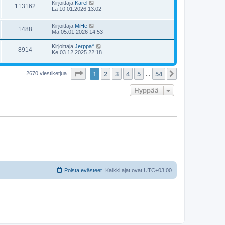
Kirjoittaja
Karel
113162
La 10.01.2026 13:02
Kirjoittaja
MiHe
1488
Ma 05.01.2026 14:53
Kirjoittaja
Jerppa^
8914
Ke 03.12.2025 22:18
Sivu
1
/
54
1
2
3
4
5
54
Seuraava
2670 viestiketjua
…
Hyppää
Poista evästeet
Kaikki ajat ovat
UTC+03:00