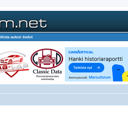
rkista autosi tiedot
nettu haku