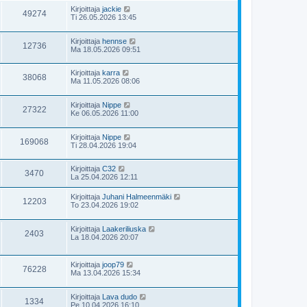
Kirjoittaja
jackie
49274
Ti 26.05.2026 13:45
Kirjoittaja
hennse
12736
Ma 18.05.2026 09:51
Kirjoittaja
karra
38068
Ma 11.05.2026 08:06
Kirjoittaja
Nippe
27322
Ke 06.05.2026 11:00
Kirjoittaja
Nippe
169068
Ti 28.04.2026 19:04
Kirjoittaja
C32
3470
La 25.04.2026 12:11
Kirjoittaja
Juhani Halmeenmäki
12203
To 23.04.2026 19:02
Kirjoittaja
Laakeriliuska
2403
La 18.04.2026 20:07
Kirjoittaja
joop79
76228
Ma 13.04.2026 15:34
Kirjoittaja
Lava dudo
1334
Pe 10.04.2026 16:10