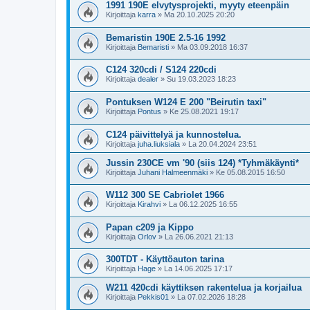
1991 190E elvytysprojekti, myyty eteenpäin
Kirjoittaja
karra
»
Ma 20.10.2025 20:20
Bemaristin 190E 2.5-16 1992
Kirjoittaja
Bemaristi
»
Ma 03.09.2018 16:37
C124 320cdi / S124 220cdi
Kirjoittaja
dealer
»
Su 19.03.2023 18:23
Pontuksen W124 E 200 "Beirutin taxi"
Kirjoittaja
Pontus
»
Ke 25.08.2021 19:17
C124 päivittelyä ja kunnostelua.
Kirjoittaja
juha.liuksiala
»
La 20.04.2024 23:51
Jussin 230CE vm '90 (siis 124) *Tyhmäkäynti*
Kirjoittaja
Juhani Halmeenmäki
»
Ke 05.08.2015 16:50
W112 300 SE Cabriolet 1966
Kirjoittaja
Kirahvi
»
La 06.12.2025 16:55
Papan c209 ja Kippo
Kirjoittaja
Orlov
»
La 26.06.2021 21:13
300TDT - Käyttöauton tarina
Kirjoittaja
Hage
»
La 14.06.2025 17:17
W211 420cdi käyttiksen rakentelua ja korjailua
Kirjoittaja
Pekkis01
»
La 07.02.2026 18:28