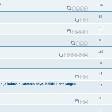
a
107
1
2
3
4
53
1
2
115
1
2
3
4
89
1
2
3
167
1
2
3
4
5
6
8
41
1
2
en ja kohtasin karmeen näyn. Kaikki kiertokangen
11
38
1
2
1