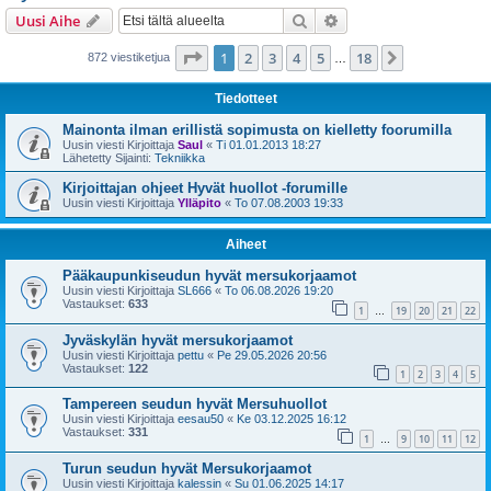
i
Etsi
Tarkennettu haku
Uusi Aihe
Sivu
1
/
18
1
2
3
4
5
18
Seuraava
872 viestiketjua
…
Tiedotteet
Mainonta ilman erillistä sopimusta on kielletty foorumilla
Uusin viesti Kirjoittaja
Saul
«
Ti 01.01.2013 18:27
Lähetetty Sijainti:
Tekniikka
Kirjoittajan ohjeet Hyvät huollot -forumille
Uusin viesti Kirjoittaja
Ylläpito
«
To 07.08.2003 19:33
Aiheet
Pääkaupunkiseudun hyvät mersukorjaamot
Uusin viesti Kirjoittaja
SL666
«
To 06.08.2026 19:20
Vastaukset:
633
1
19
20
21
22
…
Jyväskylän hyvät mersukorjaamot
Uusin viesti Kirjoittaja
pettu
«
Pe 29.05.2026 20:56
Vastaukset:
122
1
2
3
4
5
Tampereen seudun hyvät Mersuhuollot
Uusin viesti Kirjoittaja
eesau50
«
Ke 03.12.2025 16:12
Vastaukset:
331
1
9
10
11
12
…
Turun seudun hyvät Mersukorjaamot
Uusin viesti Kirjoittaja
kalessin
«
Su 01.06.2025 14:17