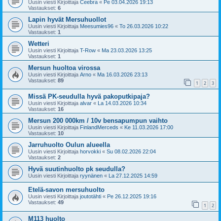
Uusin viesti Kirjoittaja
Ceebra
«
Pe 03.04.2026 19:13
Vastaukset:
6
Lapin hyvät Mersuhuollot
Uusin viesti Kirjoittaja
Meesumies96
«
To 26.03.2026 10:22
Vastaukset:
1
Wetteri
Uusin viesti Kirjoittaja
T-Row
«
Ma 23.03.2026 13:25
Vastaukset:
1
Mersun huoltoa virossa
Uusin viesti Kirjoittaja
Arno
«
Ma 16.03.2026 23:13
Vastaukset:
89
1
2
3
Missä PK-seudulla hyvä pakoputkipaja?
Uusin viesti Kirjoittaja
alvar
«
La 14.03.2026 10:34
Vastaukset:
16
Mersun 200 000km / 10v bensapumpun vaihto
Uusin viesti Kirjoittaja
FinlandMerceds
«
Ke 11.03.2026 17:00
Vastaukset:
10
Jarruhuolto Oulun alueella
Uusin viesti Kirjoittaja
horvokki
«
Su 08.02.2026 22:04
Vastaukset:
2
Hyvä suutinhuolto pk seudulla?
Uusin viesti Kirjoittaja
ryynänen
«
La 27.12.2025 14:59
Etelä-savon mersuhuolto
Uusin viesti Kirjoittaja
joutotähti
«
Pe 26.12.2025 19:16
Vastaukset:
49
1
2
M113 huolto