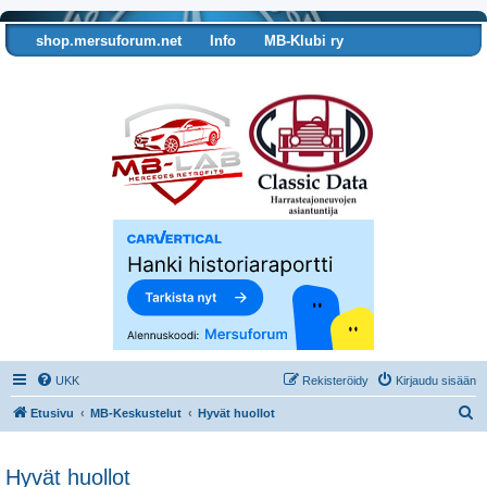
shop.mersuforum.net
Info
MB-Klubi ry
Tarkista autosi tiedot
UKK
Rekisteröidy
Kirjaudu sisään
E
Etusivu
MB-Keskustelut
Hyvät huollot
t
s
Hyvät huollot