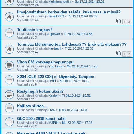
Uusin viesti Kirjoittaja
Meikämandoliini
«
Su 17.11.2024 13:32
Vastaukset:
24
Ilmajousituksen korkeuden säätöä, kuka osaa ja missä?
Uusin viesti Kirjoittaja
finnjet6809
«
Pe 15.11.2024 08:02
Vastaukset:
31
1
2
Tuulilasin korjaus?
Uusin viesti Kirjoittaja
mpower
«
Ti 29.10.2024 03:58
Vastaukset:
3
Toimivaa Mersuhuoltoa Lahdessa??? Eikö sitä olekaan???
Uusin viesti Kirjoittaja
kardaani
«
Ti 22.10.2024 22:53
Vastaukset:
47
1
2
Viton 638 korkeapainepumppu
Uusin viesti Kirjoittaja
Yrjö Einari
«
Ma 21.10.2024 17:25
Vastaukset:
2
X204 (GLK 320 CDI) ei käynnisty. Tampere
Uusin viesti Kirjoittaja
DBFI
«
Ke 16.10.2024 19:12
Vastaukset:
6
Restyling.fi kokemuksia?
Uusin viesti Kirjoittaja
Kirahvi
«
Ti 08.10.2024 15:52
Vastaukset:
1
Kallista siirtoa...
Uusin viesti Kirjoittaja
DV6
«
Ti 08.10.2024 14:08
GLC 350e 2018 kansi halki
Uusin viesti Kirjoittaja
MJPfin
«
Ma 23.09.2024 17:26
Vastaukset:
2
Mercedes A180 VM 2013 moottorivalo