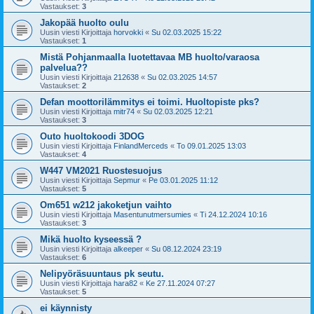
Vastaukset:
3
Jakopää huolto oulu
Uusin viesti Kirjoittaja
horvokki
«
Su 02.03.2025 15:22
Vastaukset:
1
Mistä Pohjanmaalla luotettavaa MB huolto/varaosa
palvelua??
Uusin viesti Kirjoittaja
212638
«
Su 02.03.2025 14:57
Vastaukset:
2
Defan moottorilämmitys ei toimi. Huoltopiste pks?
Uusin viesti Kirjoittaja
mitr74
«
Su 02.03.2025 12:21
Vastaukset:
3
Outo huoltokoodi 3DOG
Uusin viesti Kirjoittaja
FinlandMerceds
«
To 09.01.2025 13:03
Vastaukset:
4
W447 VM2021 Ruostesuojus
Uusin viesti Kirjoittaja
Sepmur
«
Pe 03.01.2025 11:12
Vastaukset:
5
Om651 w212 jakoketjun vaihto
Uusin viesti Kirjoittaja
Masentunutmersumies
«
Ti 24.12.2024 10:16
Vastaukset:
3
Mikä huolto kyseessä ?
Uusin viesti Kirjoittaja
alkeeper
«
Su 08.12.2024 23:19
Vastaukset:
6
Nelipyöräsuuntaus pk seutu.
Uusin viesti Kirjoittaja
hara82
«
Ke 27.11.2024 07:27
Vastaukset:
5
ei käynnisty