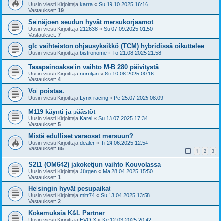
Uusin viesti Kirjoittaja
karra
«
Su 19.10.2025 16:16
Vastaukset:
19
Seinäjoen seudun hyvät mersukorjaamot
Uusin viesti Kirjoittaja
212638
«
Su 07.09.2025 01:50
Vastaukset:
7
glc vaihteiston ohjausyksikkö (TCM) hybridissä oikuttelee
Uusin viesti Kirjoittaja
bistronome
«
To 21.08.2025 21:58
Tasapainoakselin vaihto M-B 280 päivitystä
Uusin viesti Kirjoittaja
noroljan
«
Su 10.08.2025 00:16
Vastaukset:
4
Voi poistaa.
Uusin viesti Kirjoittaja
Lynx racing
«
Pe 25.07.2025 08:09
M119 käynti ja päästöt
Uusin viesti Kirjoittaja
Karel
«
Su 13.07.2025 17:34
Vastaukset:
5
Mistä edulliset varaosat mersuun?
Uusin viesti Kirjoittaja
dealer
«
Ti 24.06.2025 12:54
Vastaukset:
85
1
2
3
S211 (OM642) jakoketjun vaihto Kouvolassa
Uusin viesti Kirjoittaja
Jürgen
«
Ma 28.04.2025 15:50
Vastaukset:
1
Helsingin hyvät pesupaikat
Uusin viesti Kirjoittaja
mitr74
«
Su 13.04.2025 13:58
Vastaukset:
2
Kokemuksia K&L Partner
Uusin viesti Kirjoittaja
EVO X
«
Ke 12.03.2025 20:42