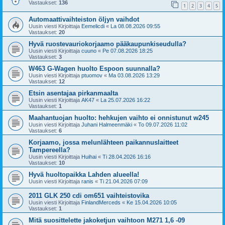
Vastaukset:
136
1
2
3
4
5
Automaattivaihteiston öljyn vaihdot
Uusin viesti Kirjoittaja
Eemelicdi
«
La 08.08.2026 09:55
Vastaukset:
20
Hyvä ruostevauriokorjaamo pääkaupunkiseudulla?
Uusin viesti Kirjoittaja
cuuno
«
Pe 07.08.2026 18:25
Vastaukset:
3
W463 G-Wagen huolto Espoon suunnalla?
Uusin viesti Kirjoittaja
ptuomov
«
Ma 03.08.2026 13:29
Vastaukset:
12
Etsin asentajaa pirkanmaalta
Uusin viesti Kirjoittaja
AK47
«
La 25.07.2026 16:22
Vastaukset:
1
Maahantuojan huolto: hehkujen vaihto ei onnistunut w245
Uusin viesti Kirjoittaja
Juhani Halmeenmäki
«
To 09.07.2026 11:02
Vastaukset:
6
Korjaamo, jossa melunlähteen paikannuslaitteet
Tampereella?
Uusin viesti Kirjoittaja
Huihai
«
Ti 28.04.2026 16:16
Vastaukset:
10
Hyvä huoltopaikka Lahden alueella!
Uusin viesti Kirjoittaja
ranis
«
Ti 21.04.2026 07:09
2011 GLK 250 cdi om651 vaihteistovika
Uusin viesti Kirjoittaja
FinlandMerceds
«
Ke 15.04.2026 10:05
Vastaukset:
1
Mitä suosittelette jakoketjun vaihtoon M271 1,6 -09