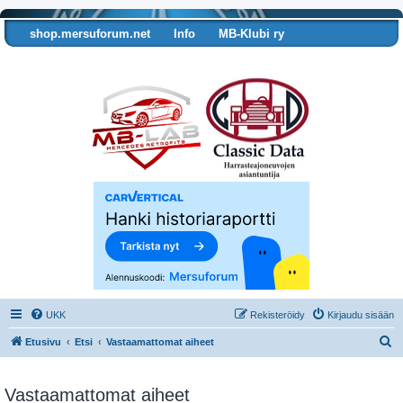
shop.mersuforum.net
Info
MB-Klubi ry
Tarkista autosi tiedot
UKK
Rekisteröidy
Kirjaudu sisään
E
Etusivu
Etsi
Vastaamattomat aiheet
t
s
Vastaamattomat aiheet