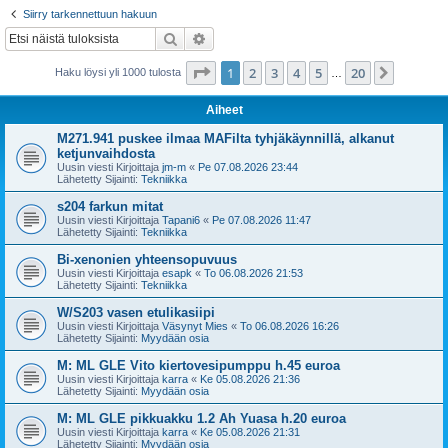
i
Siirry tarkennettuun hakuun
Etsi
Tarkennettu haku
Sivu
1
/
20
1
2
3
4
5
20
Seuraa
Haku löysi yli 1000 tulosta
…
Aiheet
M271.941 puskee ilmaa MAFilta tyhjäkäynnillä, alkanut
ketjunvaihdosta
Uusin viesti Kirjoittaja
jm-m
«
Pe 07.08.2026 23:44
Lähetetty Sijainti:
Tekniikka
s204 farkun mitat
Uusin viesti Kirjoittaja
Tapani6
«
Pe 07.08.2026 11:47
Lähetetty Sijainti:
Tekniikka
Bi-xenonien yhteensopuvuus
Uusin viesti Kirjoittaja
esapk
«
To 06.08.2026 21:53
Lähetetty Sijainti:
Tekniikka
W/S203 vasen etulikasiipi
Uusin viesti Kirjoittaja
Väsynyt Mies
«
To 06.08.2026 16:26
Lähetetty Sijainti:
Myydään osia
M: ML GLE Vito kiertovesipumppu h.45 euroa
Uusin viesti Kirjoittaja
karra
«
Ke 05.08.2026 21:36
Lähetetty Sijainti:
Myydään osia
M: ML GLE pikkuakku 1.2 Ah Yuasa h.20 euroa
Uusin viesti Kirjoittaja
karra
«
Ke 05.08.2026 21:31
Lähetetty Sijainti:
Myydään osia