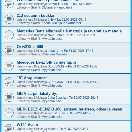
Uusin viesti Kirjoittaja
Samuli H
«
Su 02.08.2026 10:46
Lähetetty Sijainti:
Oldtimers-kauppatori
213 sedaniin koukku
Uusin viesti Kirjoittaja
JHe
«
La 01.08.2026 00:43
Lähetetty Sijainti:
Koodaukset ja lisävarusteet
Mercedes Benz alkuperäisiä mattoja ja tavaratilan mattoja
Uusin viesti Kirjoittaja
Niko-Setä
«
Pe 31.07.2026 20:23
Lähetetty Sijainti:
Myydään osia
O: w215 cl 500
Uusin viesti Kirjoittaja
tovayryn
«
Pe 31.07.2026 17:47
Lähetetty Sijainti:
Ostetaan Mersuja
Meecedes Benz Slk vaihdenuppi
Uusin viesti Kirjoittaja
SLK55AMG
«
Pe 31.07.2026 16:47
Lähetetty Sijainti:
Myydään osia
18" Amg vanteet
Uusin viesti Kirjoittaja
SLK55AMG
«
Pe 31.07.2026 16:35
Lähetetty Sijainti:
Myydään osia
MB V-sarjan takalyhty.
Uusin viesti Kirjoittaja
Juha Jussila
«
To 30.07.2026 18:43
Lähetetty Sijainti:
Myydään osia
MERCEDES-BENZ B 180 jarrusatulat eteen, oikea ja vasen
Uusin viesti Kirjoittaja
juccis1
«
To 30.07.2026 14:12
Lähetetty Sijainti:
Myydään osia
W124 Avain
Uusin viesti Kirjoittaja
Alexir
«
To 30.07.2026 03:17