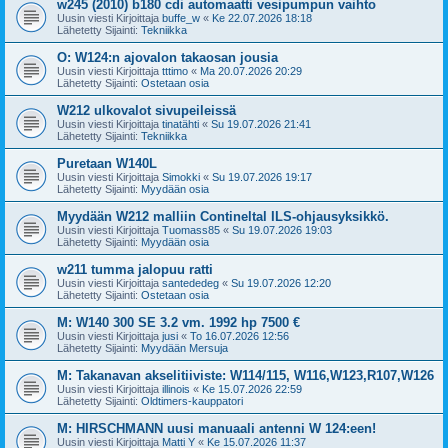
w245 (2010) b180 cdi automaatti vesipumpun vaihto
Uusin viesti Kirjoittaja
buffe_w
«
Ke 22.07.2026 18:18
Lähetetty Sijainti:
Tekniikka
O: W124:n ajovalon takaosan jousia
Uusin viesti Kirjoittaja
tttimo
«
Ma 20.07.2026 20:29
Lähetetty Sijainti:
Ostetaan osia
W212 ulkovalot sivupeileissä
Uusin viesti Kirjoittaja
tinatähti
«
Su 19.07.2026 21:41
Lähetetty Sijainti:
Tekniikka
Puretaan W140L
Uusin viesti Kirjoittaja
Simokki
«
Su 19.07.2026 19:17
Lähetetty Sijainti:
Myydään osia
Myydään W212 malliin Contineltal ILS-ohjausyksikkö.
Uusin viesti Kirjoittaja
Tuomass85
«
Su 19.07.2026 19:03
Lähetetty Sijainti:
Myydään osia
w211 tumma jalopuu ratti
Uusin viesti Kirjoittaja
santededeg
«
Su 19.07.2026 12:20
Lähetetty Sijainti:
Ostetaan osia
M: W140 300 SE 3.2 vm. 1992 hp 7500 €
Uusin viesti Kirjoittaja
jusi
«
To 16.07.2026 12:56
Lähetetty Sijainti:
Myydään Mersuja
M: Takanavan akselitiiviste: W114/115, W116,W123,R107,W126
Uusin viesti Kirjoittaja
illinois
«
Ke 15.07.2026 22:59
Lähetetty Sijainti:
Oldtimers-kauppatori
M: HIRSCHMANN uusi manuaali antenni W 124:een!
Uusin viesti Kirjoittaja
Matti Y
«
Ke 15.07.2026 11:37