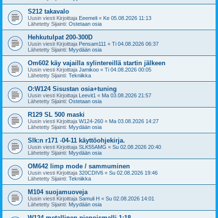
S212 takavalo
Uusin viesti Kirjoittaja
Eeemeli
«
Ke 05.08.2026 11:13
Lähetetty Sijainti:
Ostetaan osia
Hehkutulpat 200-300D
Uusin viesti Kirjoittaja
Pensam111
«
Ti 04.08.2026 06:37
Lähetetty Sijainti:
Myydään osia
Om602 käy vajailla sylintereillä startin jälkeen
Uusin viesti Kirjoittaja
Jamikoo
«
Ti 04.08.2026 00:05
Lähetetty Sijainti:
Tekniikka
O:W124 Sisustan osia+tuning
Uusin viesti Kirjoittaja
Leevit1
«
Ma 03.08.2026 21:57
Lähetetty Sijainti:
Ostetaan osia
R129 SL 500 maski
Uusin viesti Kirjoittaja
W124-260
«
Ma 03.08.2026 14:27
Lähetetty Sijainti:
Myydään osia
Slk:n r171 -04-11 käyttöohjekirja.
Uusin viesti Kirjoittaja
SLK55AMG
«
Su 02.08.2026 20:40
Lähetetty Sijainti:
Myydään osia
OM642 limp mode / sammuminen
Uusin viesti Kirjoittaja
320CDIV6
«
Su 02.08.2026 19:46
Lähetetty Sijainti:
Tekniikka
M104 suojamuoveja
Uusin viesti Kirjoittaja
Samuli H
«
Su 02.08.2026 14:01
Lähetetty Sijainti:
Myydään osia
W124 metallinen pienoismalli 1:18