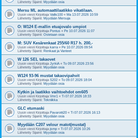
Lähetetty Sijainti:
Myydään osia
Mersu ML automaattilaatikko vikatilaan.
Uusin viesti Kirjoittaja
Vailis100
«
Ma 13.07.2026 10:59
Lähetetty Sijainti:
Myydään Mersuja
O: W124 E-mallin etuajovalo umpiot
Uusin viesti Kirjoittaja
Pontus
«
Pe 10.07.2026 11:07
Lähetetty Sijainti:
Ostetaan osia
M: SUV Kesärenkaat 255/60 R17 h. 200,-
Uusin viesti Kirjoittaja
karra
«
Pe 10.07.2026 09:54
Lähetetty Sijainti:
Renkaat ja Vanteet
W 126 SEL takaovet
Uusin viesti Kirjoittaja
JyrkiA
«
To 09.07.2026 23:56
Lähetetty Sijainti:
Myydään osia
W124 93-96 mustat takaovipahvit
Uusin viesti Kirjoittaja
S202
«
To 09.07.2026 18:04
Lähetetty Sijainti:
Myydään osia
Kytkin ja laatikko vaihtoehdot om605
Uusin viesti Kirjoittaja
Vmr1
«
Ti 07.07.2026 18:33
Lähetetty Sijainti:
Tekniikka
GLC etumaski
Uusin viesti Kirjoittaja
Pavarotti20
«
Ti 07.07.2026 16:13
Lähetetty Sijainti:
Myydään osia
Myydään C207 velour matot(mustat)
Uusin viesti Kirjoittaja
jsmp
«
Ti 07.07.2026 10:26
Lähetetty Sijainti:
Myydään osia