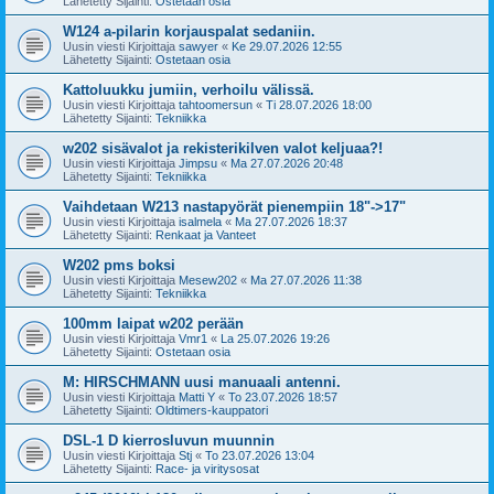
Lähetetty Sijainti:
Ostetaan osia
W124 a-pilarin korjauspalat sedaniin.
Uusin viesti Kirjoittaja
sawyer
«
Ke 29.07.2026 12:55
Lähetetty Sijainti:
Ostetaan osia
Kattoluukku jumiin, verhoilu välissä.
Uusin viesti Kirjoittaja
tahtoomersun
«
Ti 28.07.2026 18:00
Lähetetty Sijainti:
Tekniikka
w202 sisävalot ja rekisterikilven valot keljuaa?!
Uusin viesti Kirjoittaja
Jimpsu
«
Ma 27.07.2026 20:48
Lähetetty Sijainti:
Tekniikka
Vaihdetaan W213 nastapyörät pienempiin 18"->17"
Uusin viesti Kirjoittaja
isalmela
«
Ma 27.07.2026 18:37
Lähetetty Sijainti:
Renkaat ja Vanteet
W202 pms boksi
Uusin viesti Kirjoittaja
Mesew202
«
Ma 27.07.2026 11:38
Lähetetty Sijainti:
Tekniikka
100mm laipat w202 perään
Uusin viesti Kirjoittaja
Vmr1
«
La 25.07.2026 19:26
Lähetetty Sijainti:
Ostetaan osia
M: HIRSCHMANN uusi manuaali antenni.
Uusin viesti Kirjoittaja
Matti Y
«
To 23.07.2026 18:57
Lähetetty Sijainti:
Oldtimers-kauppatori
DSL-1 D kierrosluvun muunnin
Uusin viesti Kirjoittaja
Stj
«
To 23.07.2026 13:04
Lähetetty Sijainti:
Race- ja viritysosat