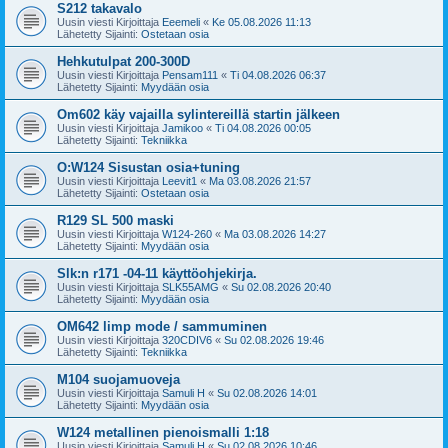
S212 takavalo
Uusin viesti Kirjoittaja
Eeemeli
«
Ke 05.08.2026 11:13
Lähetetty Sijainti:
Ostetaan osia
Hehkutulpat 200-300D
Uusin viesti Kirjoittaja
Pensam111
«
Ti 04.08.2026 06:37
Lähetetty Sijainti:
Myydään osia
Om602 käy vajailla sylintereillä startin jälkeen
Uusin viesti Kirjoittaja
Jamikoo
«
Ti 04.08.2026 00:05
Lähetetty Sijainti:
Tekniikka
O:W124 Sisustan osia+tuning
Uusin viesti Kirjoittaja
Leevit1
«
Ma 03.08.2026 21:57
Lähetetty Sijainti:
Ostetaan osia
R129 SL 500 maski
Uusin viesti Kirjoittaja
W124-260
«
Ma 03.08.2026 14:27
Lähetetty Sijainti:
Myydään osia
Slk:n r171 -04-11 käyttöohjekirja.
Uusin viesti Kirjoittaja
SLK55AMG
«
Su 02.08.2026 20:40
Lähetetty Sijainti:
Myydään osia
OM642 limp mode / sammuminen
Uusin viesti Kirjoittaja
320CDIV6
«
Su 02.08.2026 19:46
Lähetetty Sijainti:
Tekniikka
M104 suojamuoveja
Uusin viesti Kirjoittaja
Samuli H
«
Su 02.08.2026 14:01
Lähetetty Sijainti:
Myydään osia
W124 metallinen pienoismalli 1:18
Uusin viesti Kirjoittaja
Samuli H
«
Su 02.08.2026 10:46