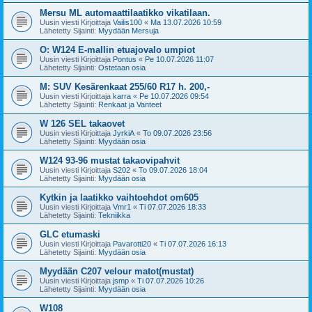
Mersu ML automaattilaatikko vikatilaan.
Uusin viesti Kirjoittaja
Vailis100
«
Ma 13.07.2026 10:59
Lähetetty Sijainti:
Myydään Mersuja
O: W124 E-mallin etuajovalo umpiot
Uusin viesti Kirjoittaja
Pontus
«
Pe 10.07.2026 11:07
Lähetetty Sijainti:
Ostetaan osia
M: SUV Kesärenkaat 255/60 R17 h. 200,-
Uusin viesti Kirjoittaja
karra
«
Pe 10.07.2026 09:54
Lähetetty Sijainti:
Renkaat ja Vanteet
W 126 SEL takaovet
Uusin viesti Kirjoittaja
JyrkiA
«
To 09.07.2026 23:56
Lähetetty Sijainti:
Myydään osia
W124 93-96 mustat takaovipahvit
Uusin viesti Kirjoittaja
S202
«
To 09.07.2026 18:04
Lähetetty Sijainti:
Myydään osia
Kytkin ja laatikko vaihtoehdot om605
Uusin viesti Kirjoittaja
Vmr1
«
Ti 07.07.2026 18:33
Lähetetty Sijainti:
Tekniikka
GLC etumaski
Uusin viesti Kirjoittaja
Pavarotti20
«
Ti 07.07.2026 16:13
Lähetetty Sijainti:
Myydään osia
Myydään C207 velour matot(mustat)
Uusin viesti Kirjoittaja
jsmp
«
Ti 07.07.2026 10:26
Lähetetty Sijainti:
Myydään osia
W108