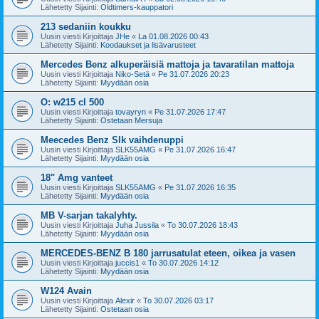
Lähetetty Sijainti:
Oldtimers-kauppatori
213 sedaniin koukku
Uusin viesti Kirjoittaja
JHe
«
La 01.08.2026 00:43
Lähetetty Sijainti:
Koodaukset ja lisävarusteet
Mercedes Benz alkuperäisiä mattoja ja tavaratilan mattoja
Uusin viesti Kirjoittaja
Niko-Setä
«
Pe 31.07.2026 20:23
Lähetetty Sijainti:
Myydään osia
O: w215 cl 500
Uusin viesti Kirjoittaja
tovayryn
«
Pe 31.07.2026 17:47
Lähetetty Sijainti:
Ostetaan Mersuja
Meecedes Benz Slk vaihdenuppi
Uusin viesti Kirjoittaja
SLK55AMG
«
Pe 31.07.2026 16:47
Lähetetty Sijainti:
Myydään osia
18" Amg vanteet
Uusin viesti Kirjoittaja
SLK55AMG
«
Pe 31.07.2026 16:35
Lähetetty Sijainti:
Myydään osia
MB V-sarjan takalyhty.
Uusin viesti Kirjoittaja
Juha Jussila
«
To 30.07.2026 18:43
Lähetetty Sijainti:
Myydään osia
MERCEDES-BENZ B 180 jarrusatulat eteen, oikea ja vasen
Uusin viesti Kirjoittaja
juccis1
«
To 30.07.2026 14:12
Lähetetty Sijainti:
Myydään osia
W124 Avain
Uusin viesti Kirjoittaja
Alexir
«
To 30.07.2026 03:17
Lähetetty Sijainti:
Ostetaan osia