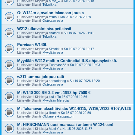
Uusin viesti Kirjoittaja
buffe_w
«
Ke 22.07.2026 18:18
Lähetetty Sijainti:
Tekniikka
O: W124:n ajovalon takaosan jousia
Uusin viesti Kirjoittaja
tttimo
«
Ma 20.07.2026 20:29
Lähetetty Sijainti:
Ostetaan osia
W212 ulkovalot sivupeileissä
Uusin viesti Kirjoittaja
tinatähti
«
Su 19.07.2026 21:41
Lähetetty Sijainti:
Tekniikka
Puretaan W140L
Uusin viesti Kirjoittaja
Simokki
«
Su 19.07.2026 19:17
Lähetetty Sijainti:
Myydään osia
Myydään W212 malliin Contineltal ILS-ohjausyksikkö.
Uusin viesti Kirjoittaja
Tuomass85
«
Su 19.07.2026 19:03
Lähetetty Sijainti:
Myydään osia
w211 tumma jalopuu ratti
Uusin viesti Kirjoittaja
santededeg
«
Su 19.07.2026 12:20
Lähetetty Sijainti:
Ostetaan osia
M: W140 300 SE 3.2 vm. 1992 hp 7500 €
Uusin viesti Kirjoittaja
jusi
«
To 16.07.2026 12:56
Lähetetty Sijainti:
Myydään Mersuja
M: Takanavan akselitiiviste: W114/115, W116,W123,R107,W126
Uusin viesti Kirjoittaja
illinois
«
Ke 15.07.2026 22:59
Lähetetty Sijainti:
Oldtimers-kauppatori
M: HIRSCHMANN uusi manuaali antenni W 124:een!
Uusin viesti Kirjoittaja
Matti Y
«
Ke 15.07.2026 11:37
Lähetetty Sijainti:
Myydään osia