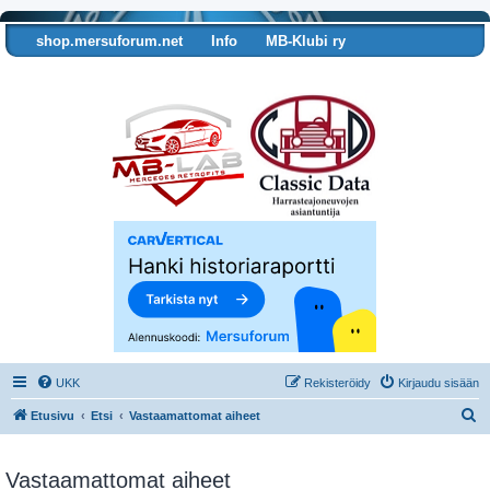
shop.mersuforum.net
Info
MB-Klubi ry
Tarkista autosi tiedot
UKK
Rekisteröidy
Kirjaudu sisään
E
Etusivu
Etsi
Vastaamattomat aiheet
t
s
Vastaamattomat aiheet