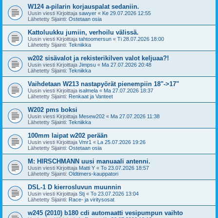
W124 a-pilarin korjauspalat sedaniin.
Uusin viesti Kirjoittaja
sawyer
«
Ke 29.07.2026 12:55
Lähetetty Sijainti:
Ostetaan osia
Kattoluukku jumiin, verhoilu välissä.
Uusin viesti Kirjoittaja
tahtoomersun
«
Ti 28.07.2026 18:00
Lähetetty Sijainti:
Tekniikka
w202 sisävalot ja rekisterikilven valot keljuaa?!
Uusin viesti Kirjoittaja
Jimpsu
«
Ma 27.07.2026 20:48
Lähetetty Sijainti:
Tekniikka
Vaihdetaan W213 nastapyörät pienempiin 18"->17"
Uusin viesti Kirjoittaja
isalmela
«
Ma 27.07.2026 18:37
Lähetetty Sijainti:
Renkaat ja Vanteet
W202 pms boksi
Uusin viesti Kirjoittaja
Mesew202
«
Ma 27.07.2026 11:38
Lähetetty Sijainti:
Tekniikka
100mm laipat w202 perään
Uusin viesti Kirjoittaja
Vmr1
«
La 25.07.2026 19:26
Lähetetty Sijainti:
Ostetaan osia
M: HIRSCHMANN uusi manuaali antenni.
Uusin viesti Kirjoittaja
Matti Y
«
To 23.07.2026 18:57
Lähetetty Sijainti:
Oldtimers-kauppatori
DSL-1 D kierrosluvun muunnin
Uusin viesti Kirjoittaja
Stj
«
To 23.07.2026 13:04
Lähetetty Sijainti:
Race- ja viritysosat
w245 (2010) b180 cdi automaatti vesipumpun vaihto