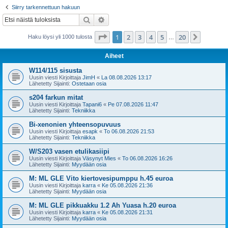
i
Siirry tarkennettuun hakuun
Etsi
Tarkennettu haku
Sivu
1
/
20
1
2
3
4
5
20
Seuraa
Haku löysi yli 1000 tulosta
…
Aiheet
W114/115 sisusta
Uusin viesti Kirjoittaja
JimH
«
La 08.08.2026 13:17
Lähetetty Sijainti:
Ostetaan osia
s204 farkun mitat
Uusin viesti Kirjoittaja
Tapani6
«
Pe 07.08.2026 11:47
Lähetetty Sijainti:
Tekniikka
Bi-xenonien yhteensopuvuus
Uusin viesti Kirjoittaja
esapk
«
To 06.08.2026 21:53
Lähetetty Sijainti:
Tekniikka
W/S203 vasen etulikasiipi
Uusin viesti Kirjoittaja
Väsynyt Mies
«
To 06.08.2026 16:26
Lähetetty Sijainti:
Myydään osia
M: ML GLE Vito kiertovesipumppu h.45 euroa
Uusin viesti Kirjoittaja
karra
«
Ke 05.08.2026 21:36
Lähetetty Sijainti:
Myydään osia
M: ML GLE pikkuakku 1.2 Ah Yuasa h.20 euroa
Uusin viesti Kirjoittaja
karra
«
Ke 05.08.2026 21:31
Lähetetty Sijainti:
Myydään osia